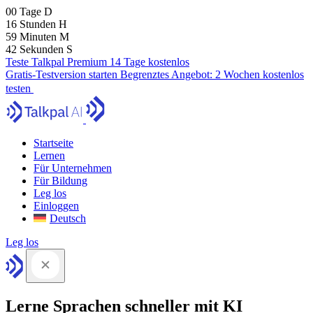
00
Tage
D
16
Stunden
H
59
Minuten
M
41
Sekunden
S
Teste Talkpal Premium 14 Tage kostenlos
Gratis-Testversion starten
Begrenztes Angebot:
2 Wochen kostenlos
testen
Startseite
Lernen
Für Unternehmen
Für Bildung
Leg los
Einloggen
Deutsch
Leg los
Lerne Sprachen schneller mit KI