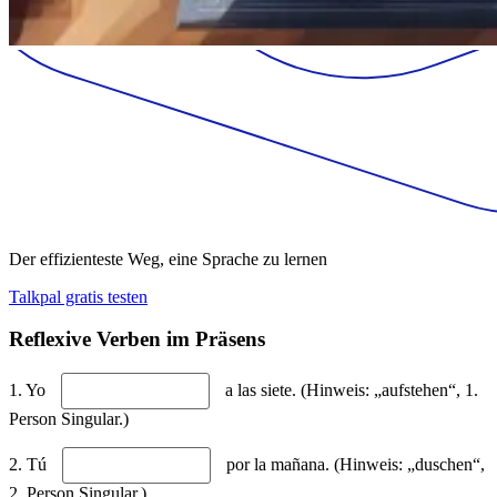
Der effizienteste Weg, eine Sprache zu lernen
Talkpal gratis testen
Reflexive Verben im Präsens
1. Yo
a las siete. (Hinweis: „aufstehen“, 1.
Person Singular.)
2. Tú
por la mañana. (Hinweis: „duschen“,
2. Person Singular.)