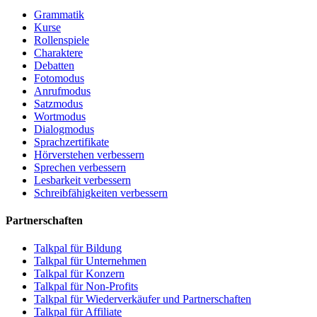
Grammatik
Kurse
Rollenspiele
Charaktere
Debatten
Fotomodus
Anrufmodus
Satzmodus
Wortmodus
Dialogmodus
Sprachzertifikate
Hörverstehen verbessern
Sprechen verbessern
Lesbarkeit verbessern
Schreibfähigkeiten verbessern
Partnerschaften
Talkpal für Bildung
Talkpal für Unternehmen
Talkpal für Konzern
Talkpal für Non-Profits
Talkpal für Wiederverkäufer und Partnerschaften
Talkpal für Affiliate