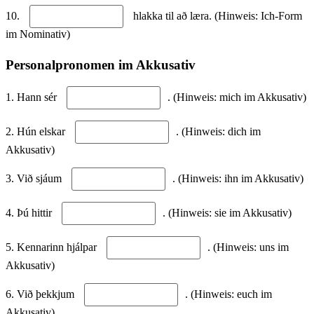
10.
hlakka til að læra. (Hinweis: Ich-Form
im Nominativ)
Personalpronomen im Akkusativ
1. Hann sér
. (Hinweis: mich im Akkusativ)
2. Hún elskar
. (Hinweis: dich im
Akkusativ)
3. Við sjáum
. (Hinweis: ihn im Akkusativ)
4. Þú hittir
. (Hinweis: sie im Akkusativ)
5. Kennarinn hjálpar
. (Hinweis: uns im
Akkusativ)
6. Við þekkjum
. (Hinweis: euch im
Akkusativ)