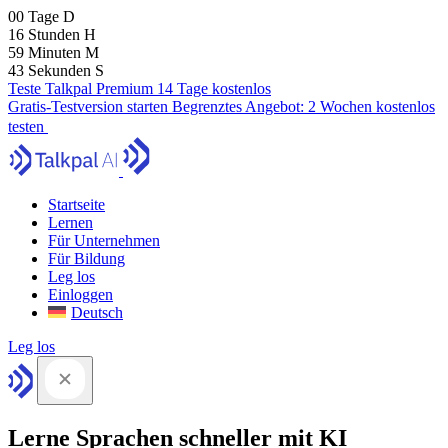
00
Tage
D
16
Stunden
H
59
Minuten
M
41
Sekunden
S
Teste Talkpal Premium 14 Tage kostenlos
Gratis-Testversion starten
Begrenztes Angebot:
2 Wochen kostenlos
testen
Startseite
Lernen
Für Unternehmen
Für Bildung
Leg los
Einloggen
Deutsch
Leg los
Lerne Sprachen schneller mit KI