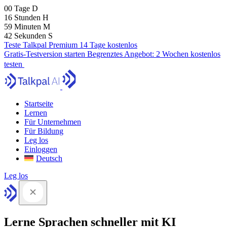
00
Tage
D
16
Stunden
H
59
Minuten
M
41
Sekunden
S
Teste Talkpal Premium 14 Tage kostenlos
Gratis-Testversion starten
Begrenztes Angebot:
2 Wochen kostenlos
testen
Startseite
Lernen
Für Unternehmen
Für Bildung
Leg los
Einloggen
Deutsch
Leg los
Lerne Sprachen schneller mit KI