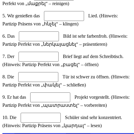
Perfekt von „մաքրել“ – reinigen)
5. Wir genießen das
Lied. (Hinweis:
Partizip Präsens von „հնչել“ – klingen)
6. Das
Bild ist sehr farbenfroh. (Hinweis:
Partizip Perfekt von „ներկայացնել“ – präsentieren)
7. Der
Brief liegt auf dem Schreibtisch.
(Hinweis: Partizip Perfekt von „բացել“ – öffnen)
8. Die
Tür ist schwer zu öffnen. (Hinweis:
Partizip Perfekt von „փակել“ – schließen)
9. Er hat das
Projekt vorgestellt. (Hinweis:
Partizip Perfekt von „պատրաստել“ – vorbereiten)
10. Die
Schüler sind sehr konzentriert.
(Hinweis: Partizip Präsens von „կարդալ“ – lesen)