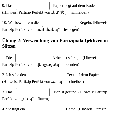
9. Das
Papier liegt auf dem Boden.
(Hinweis: Partizip Perfekt von „կտրել“ – schneiden)
10. Wir bewundern die
Regeln. (Hinweis:
Partizip Perfekt von „սահմանել“ – festlegen)
Übung 2: Verwendung von Partizipialadjektiven in
Sätzen
1. Die
Arbeit ist sehr gut. (Hinweis:
Partizip Perfekt von „վերջացնել“ – beenden)
2. Ich sehe den
Text auf dem Papier.
(Hinweis: Partizip Perfekt von „գրել“ – schreiben)
3. Das
Tier ist gesund. (Hinweis: Partizip
Perfekt von „սնել“ – füttern)
4. Sie trägt ein
Hemd. (Hinweis: Partizip