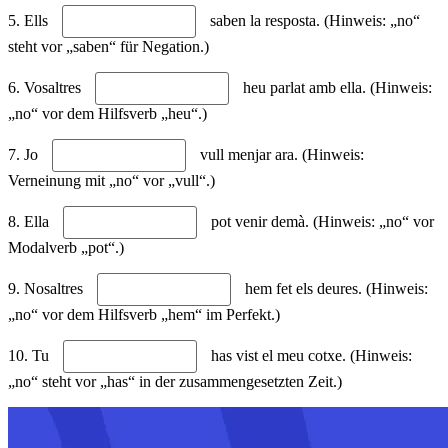
5. Ells
saben la resposta. (Hinweis: „no“
steht vor „saben“ für Negation.)
6. Vosaltres
heu parlat amb ella. (Hinweis:
„no“ vor dem Hilfsverb „heu“.)
7. Jo
vull menjar ara. (Hinweis:
Verneinung mit „no“ vor „vull“.)
8. Ella
pot venir demà. (Hinweis: „no“ vor
Modalverb „pot“.)
9. Nosaltres
hem fet els deures. (Hinweis:
„no“ vor dem Hilfsverb „hem“ im Perfekt.)
10. Tu
has vist el meu cotxe. (Hinweis:
„no“ steht vor „has“ in der zusammengesetzten Zeit.)