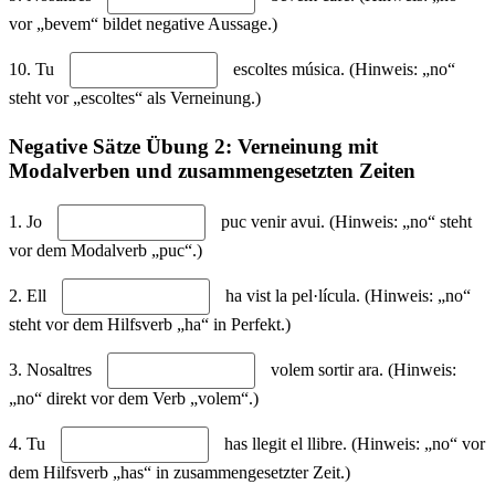
vor „bevem“ bildet negative Aussage.)
10. Tu
escoltes música. (Hinweis: „no“
steht vor „escoltes“ als Verneinung.)
Negative Sätze Übung 2: Verneinung mit
Modalverben und zusammengesetzten Zeiten
1. Jo
puc venir avui. (Hinweis: „no“ steht
vor dem Modalverb „puc“.)
2. Ell
ha vist la pel·lícula. (Hinweis: „no“
steht vor dem Hilfsverb „ha“ in Perfekt.)
3. Nosaltres
volem sortir ara. (Hinweis:
„no“ direkt vor dem Verb „volem“.)
4. Tu
has llegit el llibre. (Hinweis: „no“ vor
dem Hilfsverb „has“ in zusammengesetzter Zeit.)