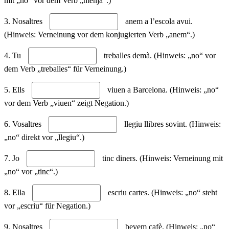
mit „no“ vor dem Verb „menja“.)
3. Nosaltres
anem a l’escola avui.
(Hinweis: Verneinung vor dem konjugierten Verb „anem“.)
4. Tu
treballes demà. (Hinweis: „no“ vor
dem Verb „treballes“ für Verneinung.)
5. Ells
viuen a Barcelona. (Hinweis: „no“
vor dem Verb „viuen“ zeigt Negation.)
6. Vosaltres
llegiu llibres sovint. (Hinweis:
„no“ direkt vor „llegiu“.)
7. Jo
tinc diners. (Hinweis: Verneinung mit
„no“ vor „tinc“.)
8. Ella
escriu cartes. (Hinweis: „no“ steht
vor „escriu“ für Negation.)
9. Nosaltres
bevem cafè. (Hinweis: „no“