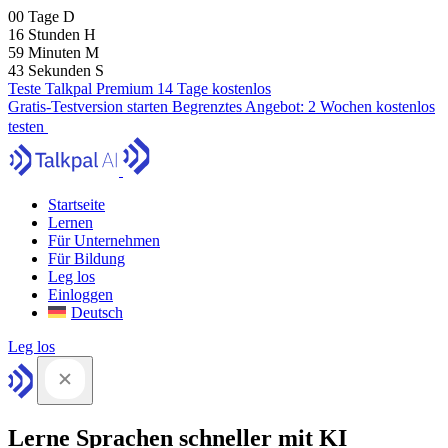
00
Tage
D
16
Stunden
H
59
Minuten
M
41
Sekunden
S
Teste Talkpal Premium 14 Tage kostenlos
Gratis-Testversion starten
Begrenztes Angebot:
2 Wochen kostenlos
testen
Startseite
Lernen
Für Unternehmen
Für Bildung
Leg los
Einloggen
Deutsch
Leg los
Lerne Sprachen schneller mit KI