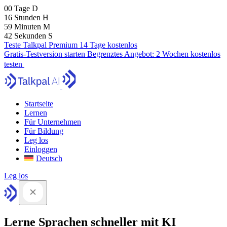
00
Tage
D
16
Stunden
H
59
Minuten
M
41
Sekunden
S
Teste Talkpal Premium 14 Tage kostenlos
Gratis-Testversion starten
Begrenztes Angebot:
2 Wochen kostenlos
testen
Startseite
Lernen
Für Unternehmen
Für Bildung
Leg los
Einloggen
Deutsch
Leg los
Lerne Sprachen schneller mit KI