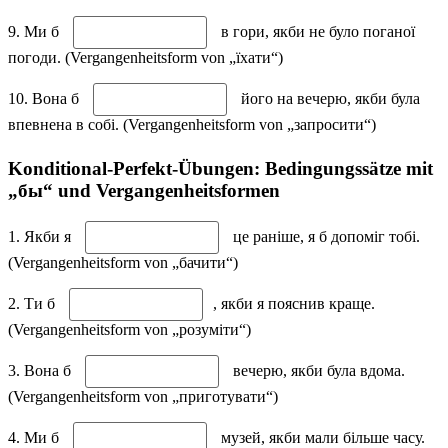
9. Ми б
в гори, якби не було поганої
погоди. (Vergangenheitsform von „їхати“)
10. Вона б
його на вечерю, якби була
впевнена в собі. (Vergangenheitsform von „запросити“)
Konditional-Perfekt-Übungen: Bedingungssätze mit
„бы“ und Vergangenheitsformen
1. Якби я
це раніше, я б допоміг тобі.
(Vergangenheitsform von „бачити“)
2. Ти б
, якби я пояснив краще.
(Vergangenheitsform von „розуміти“)
3. Вона б
вечерю, якби була вдома.
(Vergangenheitsform von „приготувати“)
4. Ми б
музей, якби мали більше часу.