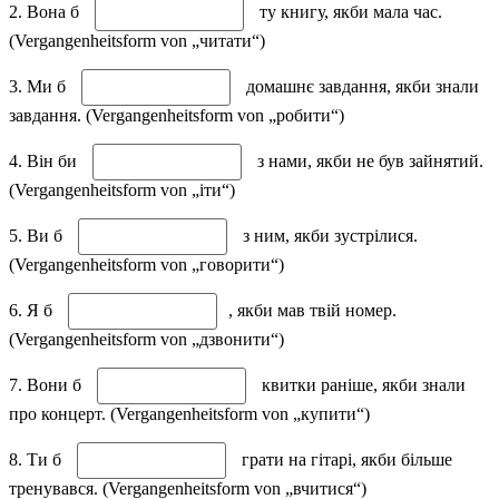
2. Вона б
ту книгу, якби мала час.
(Vergangenheitsform von „читати“)
3. Ми б
домашнє завдання, якби знали
завдання. (Vergangenheitsform von „робити“)
4. Він би
з нами, якби не був зайнятий.
(Vergangenheitsform von „іти“)
5. Ви б
з ним, якби зустрілися.
(Vergangenheitsform von „говорити“)
6. Я б
, якби мав твій номер.
(Vergangenheitsform von „дзвонити“)
7. Вони б
квитки раніше, якби знали
про концерт. (Vergangenheitsform von „купити“)
8. Ти б
грати на гітарі, якби більше
тренувався. (Vergangenheitsform von „вчитися“)