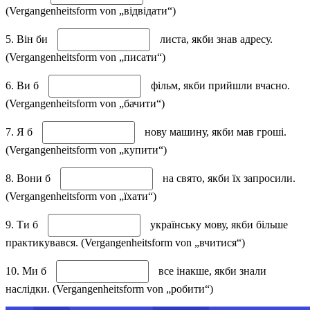
(Vergangenheitsform von „відвідати“)
5. Він би
листа, якби знав адресу.
(Vergangenheitsform von „писати“)
6. Ви б
фільм, якби прийшли вчасно.
(Vergangenheitsform von „бачити“)
7. Я б
нову машину, якби мав гроші.
(Vergangenheitsform von „купити“)
8. Вони б
на свято, якби їх запросили.
(Vergangenheitsform von „їхати“)
9. Ти б
українську мову, якби більше
практикувався. (Vergangenheitsform von „вчитися“)
10. Ми б
все інакше, якби знали
наслідки. (Vergangenheitsform von „робити“)