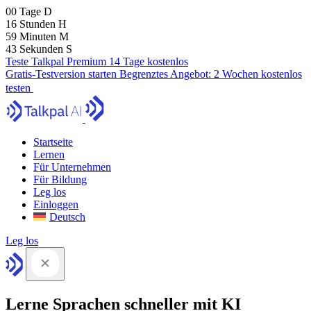
00
Tage
D
16
Stunden
H
59
Minuten
M
41
Sekunden
S
Teste Talkpal Premium 14 Tage kostenlos
Gratis-Testversion starten
Begrenztes Angebot:
2 Wochen kostenlos
testen
Startseite
Lernen
Für Unternehmen
Für Bildung
Leg los
Einloggen
Deutsch
Leg los
Lerne Sprachen schneller mit KI