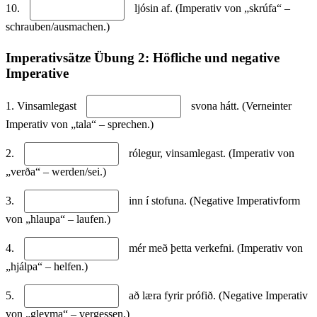
10.
ljósin af. (Imperativ von „skrúfa“ –
schrauben/ausmachen.)
Imperativsätze Übung 2: Höfliche und negative
Imperative
1. Vinsamlegast
svona hátt. (Verneinter
Imperativ von „tala“ – sprechen.)
2.
rólegur, vinsamlegast. (Imperativ von
„verða“ – werden/sei.)
3.
inn í stofuna. (Negative Imperativform
von „hlaupa“ – laufen.)
4.
mér með þetta verkefni. (Imperativ von
„hjálpa“ – helfen.)
5.
að læra fyrir prófið. (Negative Imperativ
von „gleyma“ – vergessen.)