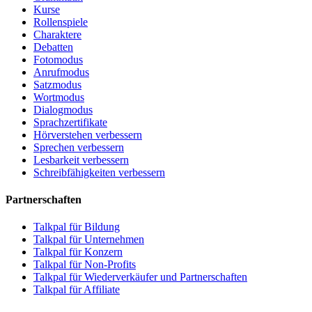
Kurse
Rollenspiele
Charaktere
Debatten
Fotomodus
Anrufmodus
Satzmodus
Wortmodus
Dialogmodus
Sprachzertifikate
Hörverstehen verbessern
Sprechen verbessern
Lesbarkeit verbessern
Schreibfähigkeiten verbessern
Partnerschaften
Talkpal für Bildung
Talkpal für Unternehmen
Talkpal für Konzern
Talkpal für Non-Profits
Talkpal für Wiederverkäufer und Partnerschaften
Talkpal für Affiliate