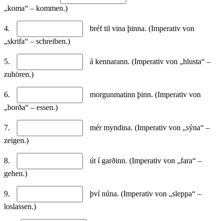
„koma“ – kommen.)
4.
bréf til vina þinna. (Imperativ von
„skrifa“ – schreiben.)
5.
á kennarann. (Imperativ von „hlusta“ –
zuhören.)
6.
morgunmatinn þinn. (Imperativ von
„borða“ – essen.)
7.
mér myndina. (Imperativ von „sýna“ –
zeigen.)
8.
út í garðinn. (Imperativ von „fara“ –
gehen.)
9.
því núna. (Imperativ von „sleppa“ –
loslassen.)