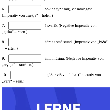
6.
bókina fyrir mig, vinsamlegast.
(Imperativ von „sækja“ – holen.)
7.
á svarið. (Negative Imperativ von
„giska“ – raten.)
8.
hérna í smá stund. (Imperativ von „bíða“
– warten.)
9.
inni í húsinu. (Negative Imperativ von
„reykja“ – rauchen.)
10.
góður við vini þína. (Imperativ von
„vera“ – sein.)