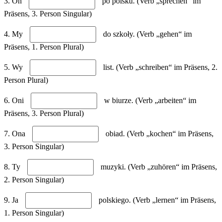
3. On
po polsku. (Verb „sprechen“ im
Präsens, 3. Person Singular)
4. My
do szkoły. (Verb „gehen“ im
Präsens, 1. Person Plural)
5. Wy
list. (Verb „schreiben“ im Präsens, 2.
Person Plural)
6. Oni
w biurze. (Verb „arbeiten“ im
Präsens, 3. Person Plural)
7. Ona
obiad. (Verb „kochen“ im Präsens,
3. Person Singular)
8. Ty
muzyki. (Verb „zuhören“ im Präsens,
2. Person Singular)
9. Ja
polskiego. (Verb „lernen“ im Präsens,
1. Person Singular)