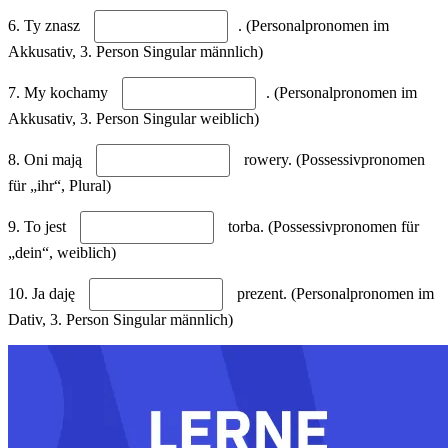
6. Ty znasz
. (Personalpronomen im
Akkusativ, 3. Person Singular männlich)
7. My kochamy
. (Personalpronomen im
Akkusativ, 3. Person Singular weiblich)
8. Oni mają
rowery. (Possessivpronomen
für „ihr“, Plural)
9. To jest
torba. (Possessivpronomen für
„dein“, weiblich)
10. Ja daję
prezent. (Personalpronomen im
Dativ, 3. Person Singular männlich)