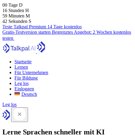
00
Tage
D
16
Stunden
H
59
Minuten
M
41
Sekunden
S
Teste Talkpal Premium 14 Tage kostenlos
Gratis-Testversion starten
Begrenztes Angebot:
2 Wochen kostenlos
testen
Startseite
Lernen
Für Unternehmen
Für Bildung
Leg los
Einloggen
Deutsch
Leg los
Lerne Sprachen schneller mit KI