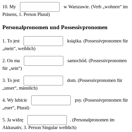
10. My
w Warszawie. (Verb „wohnen“ im
Präsens, 1. Person Plural)
Personalpronomen und Possessivpronomen
1. To jest
książka. (Possessivpronomen für
„mein“, weiblich)
2. On ma
samochód. (Possessivpronomen
für „sein“)
3. To jest
dom. (Possessivpronomen für
„unser“, männlich)
4. Wy lubicie
psy. (Possessivpronomen für
„euer“, Plural)
5. Ja widzę
. (Personalpronomen im
Akkusativ, 3. Person Singular weiblich)