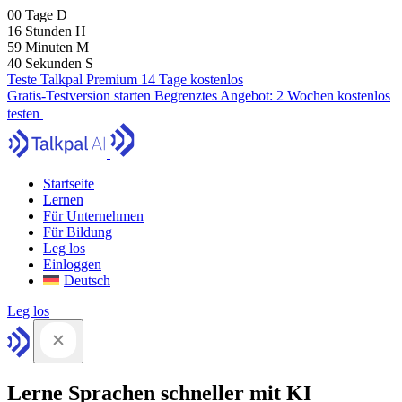
00
Tage
D
16
Stunden
H
59
Minuten
M
40
Sekunden
S
Teste Talkpal Premium 14 Tage kostenlos
Gratis-Testversion starten
Begrenztes Angebot:
2 Wochen kostenlos
testen
Startseite
Lernen
Für Unternehmen
Für Bildung
Leg los
Einloggen
Deutsch
Leg los
Lerne Sprachen schneller mit KI