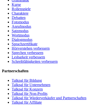
Grammatik
Kurse
Rollenspiele
Charaktere
Debatten
Fotomodus
Anrufmodus
Satzmodus
Wortmodus
Dialogmodus
Sprachzertifikate
Hörverstehen verbessern
Sprechen verbessern
Lesbarkeit verbessern
Schreibfähigkeiten verbessern
Partnerschaften
Talkpal für Bildung
Talkpal für Unternehmen
Talkpal für Konzern
Talkpal für Non-Profits
Talkpal für Wiederverkäufer und Partnerschaften
Talkpal für Affiliate