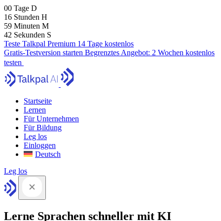
00
Tage
D
16
Stunden
H
59
Minuten
M
41
Sekunden
S
Teste Talkpal Premium 14 Tage kostenlos
Gratis-Testversion starten
Begrenztes Angebot:
2 Wochen kostenlos
testen
Startseite
Lernen
Für Unternehmen
Für Bildung
Leg los
Einloggen
Deutsch
Leg los
Lerne Sprachen schneller mit KI