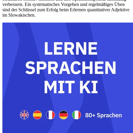
verbessern. Ein systematisches Vorgehen und regelmäßiges Üben
sind der Schlüssel zum Erfolg beim Erlernen quantitativer Adjektive
im Slowakischen.