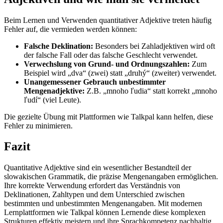
Beim Lernen und Verwenden quantitativer Adjektive treten häufig
Fehler auf, die vermieden werden können:
Falsche Deklination:
Besonders bei Zahladjektiven wird oft
der falsche Fall oder das falsche Geschlecht verwendet.
Verwechslung von Grund- und Ordnungszahlen:
Zum
Beispiel wird „dva“ (zwei) statt „druhý“ (zweiter) verwendet.
Unangemessener Gebrauch unbestimmter
Mengenadjektive:
Z.B. „mnoho ľudia“ statt korrekt „mnoho
ľudí“ (viel Leute).
Die gezielte Übung mit Plattformen wie Talkpal kann helfen, diese
Fehler zu minimieren.
Fazit
Quantitative Adjektive sind ein wesentlicher Bestandteil der
slowakischen Grammatik, die präzise Mengenangaben ermöglichen.
Ihre korrekte Verwendung erfordert das Verständnis von
Deklinationen, Zahltypen und dem Unterschied zwischen
bestimmten und unbestimmten Mengenangaben. Mit modernen
Lernplattformen wie Talkpal können Lernende diese komplexen
Strukturen effektiv meistern und ihre Sprachkompetenz nachhaltig