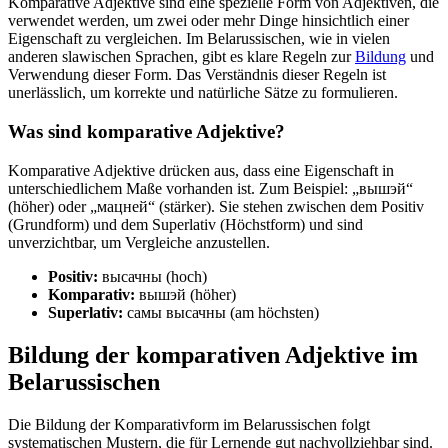
Komparative Adjektive sind eine spezielle Form von Adjektiven, die
verwendet werden, um zwei oder mehr Dinge hinsichtlich einer
Eigenschaft zu vergleichen. Im Belarussischen, wie in vielen
anderen slawischen Sprachen, gibt es klare Regeln zur
Bildung
und
Verwendung dieser Form. Das Verständnis dieser Regeln ist
unerlässlich, um korrekte und natürliche Sätze zu formulieren.
Was sind komparative Adjektive?
Komparative Adjektive drücken aus, dass eine Eigenschaft in
unterschiedlichem Maße vorhanden ist. Zum Beispiel: „вышэй“
(höher) oder „мацней“ (stärker). Sie stehen zwischen dem Positiv
(Grundform) und dem Superlativ (Höchstform) und sind
unverzichtbar, um Vergleiche anzustellen.
Positiv:
высачны (hoch)
Komparativ:
вышэй (höher)
Superlativ:
самы высачны (am höchsten)
Bildung der komparativen Adjektive im
Belarussischen
Die Bildung der Komparativform im Belarussischen folgt
systematischen Mustern, die für Lernende gut nachvollziehbar sind.