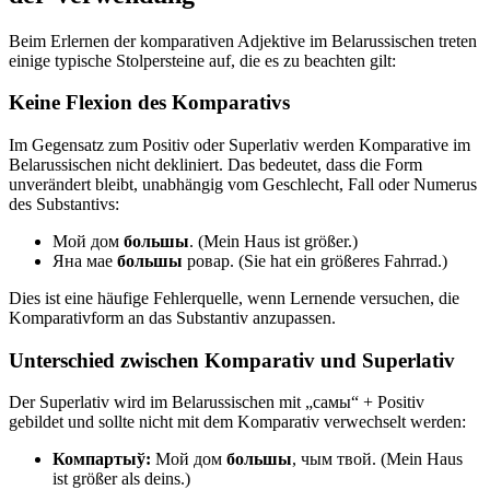
Beim Erlernen der komparativen Adjektive im Belarussischen treten
einige typische Stolpersteine auf, die es zu beachten gilt:
Keine Flexion des Komparativs
Im Gegensatz zum Positiv oder Superlativ werden Komparative im
Belarussischen nicht dekliniert. Das bedeutet, dass die Form
unverändert bleibt, unabhängig vom Geschlecht, Fall oder Numerus
des Substantivs:
Мой дом
большы
. (Mein Haus ist größer.)
Яна мае
большы
ровар. (Sie hat ein größeres Fahrrad.)
Dies ist eine häufige Fehlerquelle, wenn Lernende versuchen, die
Komparativform an das Substantiv anzupassen.
Unterschied zwischen Komparativ und Superlativ
Der Superlativ wird im Belarussischen mit „самы“ + Positiv
gebildet und sollte nicht mit dem Komparativ verwechselt werden:
Компартыў:
Мой дом
большы
, чым твой. (Mein Haus
ist größer als deins.)