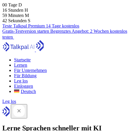
00
Tage
D
16
Stunden
H
59
Minuten
M
41
Sekunden
S
Teste Talkpal Premium 14 Tage kostenlos
Gratis-Testversion starten
Begrenztes Angebot:
2 Wochen kostenlos
testen
Startseite
Lernen
Für Unternehmen
Für Bildung
Leg los
Einloggen
Deutsch
Leg los
Lerne Sprachen schneller mit KI