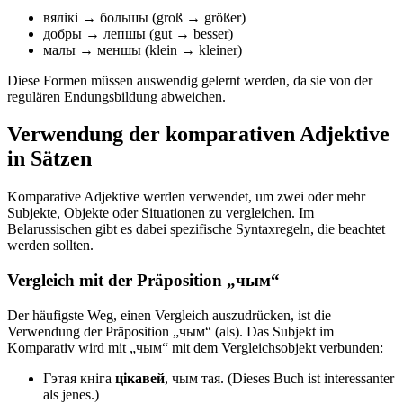
вялікі → большы (groß → größer)
добры → лепшы (gut → besser)
малы → меншы (klein → kleiner)
Diese Formen müssen auswendig gelernt werden, da sie von der
regulären Endungsbildung abweichen.
Verwendung der komparativen Adjektive
in Sätzen
Komparative Adjektive werden verwendet, um zwei oder mehr
Subjekte, Objekte oder Situationen zu vergleichen. Im
Belarussischen gibt es dabei spezifische Syntaxregeln, die beachtet
werden sollten.
Vergleich mit der Präposition „чым“
Der häufigste Weg, einen Vergleich auszudrücken, ist die
Verwendung der Präposition „чым“ (als). Das Subjekt im
Komparativ wird mit „чым“ mit dem Vergleichsobjekt verbunden:
Гэтая кніга
цікавей
, чым тая. (Dieses Buch ist interessanter
als jenes.)