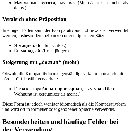
Мая машына
хутчэй
, чым твая. (Mein Auto ist schneller als
deins.)
Vergleich ohne Präposition
In einigen Fällen kann der Komparativ auch ohne „чым“ verwendet
werden, insbesondere bei kurzen oder elliptischen Sätzen:
Я
мацней
. (Ich bin stärker.)
Ён
маладзей
. (Er ist jünger.)
Steigerung mit „больш“ (mehr)
Obwohl die Komparativform eigenständig ist, kann man auch mit
„больш“ + Positiv verstärken:
Гэтая кватэра
больш прасторная
, чым мая. (Diese
Wohnung ist geräumiger als meine.)
Diese Form ist jedoch weniger idiomatisch als die Komparativform
und wird oft in formeller oder gehobener Sprache verwendet.
Besonderheiten und häufige Fehler bei
der Verwendung