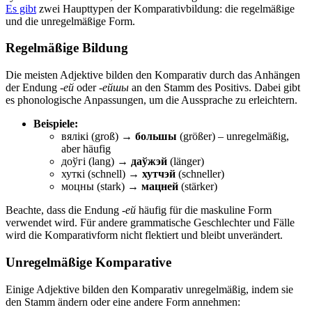
Es gibt
zwei Haupttypen der Komparativbildung: die regelmäßige
und die unregelmäßige Form.
Regelmäßige Bildung
Die meisten Adjektive bilden den Komparativ durch das Anhängen
der Endung
-ей
oder
-ейшы
an den Stamm des Positivs. Dabei gibt
es phonologische Anpassungen, um die Aussprache zu erleichtern.
Beispiele:
вялікі (groß) →
большы
(größer) – unregelmäßig,
aber häufig
доўгі (lang) →
даўжэй
(länger)
хуткі (schnell) →
хутчэй
(schneller)
моцны (stark) →
мацней
(stärker)
Beachte, dass die Endung
-ей
häufig für die maskuline Form
verwendet wird. Für andere grammatische Geschlechter und Fälle
wird die Komparativform nicht flektiert und bleibt unverändert.
Unregelmäßige Komparative
Einige Adjektive bilden den Komparativ unregelmäßig, indem sie
den Stamm ändern oder eine andere Form annehmen: