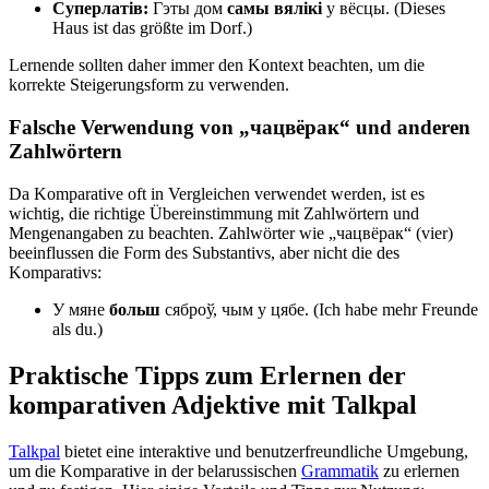
Суперлатів:
Гэты дом
самы вялікі
у вёсцы. (Dieses
Haus ist das größte im Dorf.)
Lernende sollten daher immer den Kontext beachten, um die
korrekte Steigerungsform zu verwenden.
Falsche Verwendung von „чацвёрак“ und anderen
Zahlwörtern
Da Komparative oft in Vergleichen verwendet werden, ist es
wichtig, die richtige Übereinstimmung mit Zahlwörtern und
Mengenangaben zu beachten. Zahlwörter wie „чацвёрак“ (vier)
beeinflussen die Form des Substantivs, aber nicht die des
Komparativs:
У мяне
больш
сяброў, чым у цябе. (Ich habe mehr Freunde
als du.)
Praktische Tipps zum Erlernen der
komparativen Adjektive mit Talkpal
Talkpal
bietet eine interaktive und benutzerfreundliche Umgebung,
um die Komparative in der belarussischen
Grammatik
zu erlernen