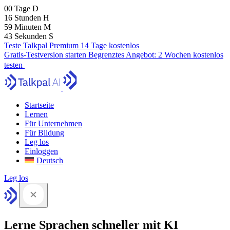
00
Tage
D
16
Stunden
H
59
Minuten
M
41
Sekunden
S
Teste Talkpal Premium 14 Tage kostenlos
Gratis-Testversion starten
Begrenztes Angebot:
2 Wochen kostenlos
testen
Startseite
Lernen
Für Unternehmen
Für Bildung
Leg los
Einloggen
Deutsch
Leg los
Lerne Sprachen schneller mit KI