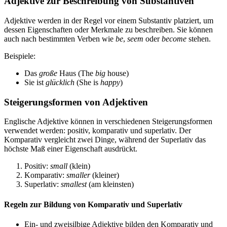
Adjektive zur Beschreibung von Substantiven
Adjektive werden in der Regel vor einem Substantiv platziert, um
dessen Eigenschaften oder Merkmale zu beschreiben. Sie können
auch nach bestimmten Verben wie
be
,
seem
oder
become
stehen.
Beispiele:
Das
große
Haus (The
big
house)
Sie ist
glücklich
(She is
happy
)
Steigerungsformen von Adjektiven
Englische Adjektive können in verschiedenen Steigerungsformen
verwendet werden: positiv, komparativ und superlativ. Der
Komparativ vergleicht zwei Dinge, während der Superlativ das
höchste Maß einer Eigenschaft ausdrückt.
Positiv:
small
(klein)
Komparativ:
smaller
(kleiner)
Superlativ:
smallest
(am kleinsten)
Regeln zur Bildung von Komparativ und Superlativ
Ein- und zweisilbige Adjektive bilden den Komparativ und