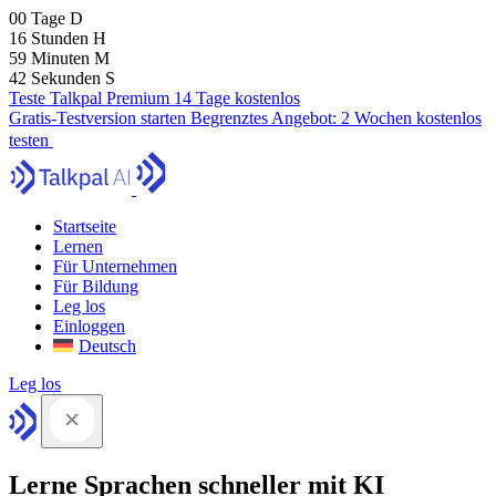
00
Tage
D
16
Stunden
H
59
Minuten
M
41
Sekunden
S
Teste Talkpal Premium 14 Tage kostenlos
Gratis-Testversion starten
Begrenztes Angebot:
2 Wochen kostenlos
testen
Startseite
Lernen
Für Unternehmen
Für Bildung
Leg los
Einloggen
Deutsch
Leg los
Lerne Sprachen schneller mit KI