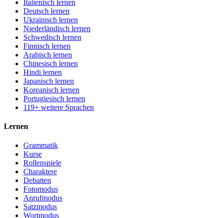
Italienisch lernen
Deutsch lernen
Ukrainisch lernen
Niederländisch lernen
Schwedisch lernen
Finnisch lernen
Arabisch lernen
Chinesisch lernen
Hindi lernen
Japanisch lernen
Koreanisch lernen
Portugiesisch lernen
119+ weitere Sprachen
Lernen
Grammatik
Kurse
Rollenspiele
Charaktere
Debatten
Fotomodus
Anrufmodus
Satzmodus
Wortmodus