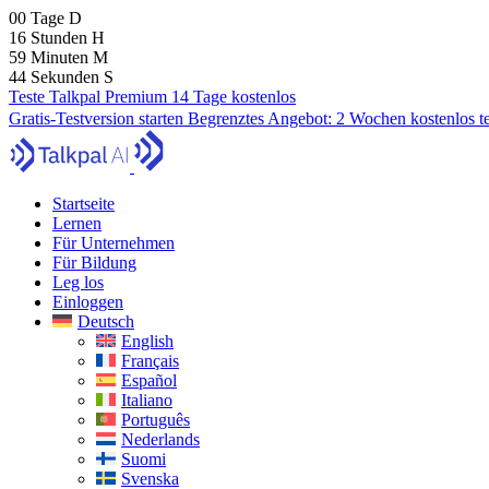
00
Tage
D
16
Stunden
H
59
Minuten
M
42
Sekunden
S
Teste Talkpal Premium 14 Tage kostenlos
Gratis-Testversion starten
Begrenztes Angebot:
2 Wochen kostenlos t
Startseite
Lernen
Für Unternehmen
Für Bildung
Leg los
Einloggen
Deutsch
English
Français
Español
Italiano
Português
Nederlands
Suomi
Svenska