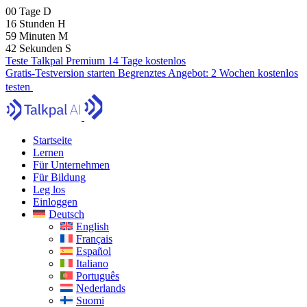
00
Tage
D
16
Stunden
H
59
Minuten
M
40
Sekunden
S
Teste Talkpal Premium 14 Tage kostenlos
Gratis-Testversion starten
Begrenztes Angebot:
2 Wochen kostenlos
testen
Startseite
Lernen
Für Unternehmen
Für Bildung
Leg los
Einloggen
Deutsch
English
Français
Español
Italiano
Português
Nederlands
Suomi