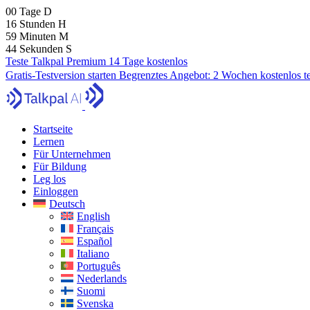
00
Tage
D
16
Stunden
H
59
Minuten
M
43
Sekunden
S
Teste Talkpal Premium 14 Tage kostenlos
Gratis-Testversion starten
Begrenztes Angebot:
2 Wochen kostenlos t
Startseite
Lernen
Für Unternehmen
Für Bildung
Leg los
Einloggen
Deutsch
English
Français
Español
Italiano
Português
Nederlands
Suomi
Svenska