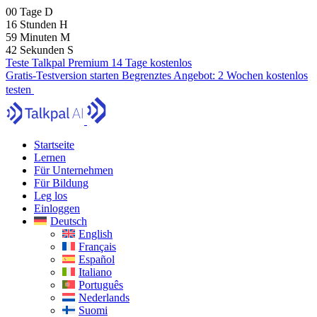
00
Tage
D
16
Stunden
H
59
Minuten
M
40
Sekunden
S
Teste Talkpal Premium 14 Tage kostenlos
Gratis-Testversion starten
Begrenztes Angebot:
2 Wochen kostenlos
testen
Startseite
Lernen
Für Unternehmen
Für Bildung
Leg los
Einloggen
Deutsch
English
Français
Español
Italiano
Português
Nederlands
Suomi