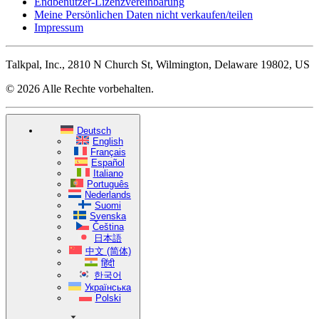
Endbenutzer-Lizenzvereinbarung
Meine Persönlichen Daten nicht verkaufen/teilen
Impressum
Talkpal, Inc., 2810 N Church St, Wilmington, Delaware 19802, US
© 2026 Alle Rechte vorbehalten.
Deutsch
English
Français
Español
Italiano
Português
Nederlands
Suomi
Svenska
Čeština
日本語
中文 (简体)
हिंदी
한국어
Українська
Polski