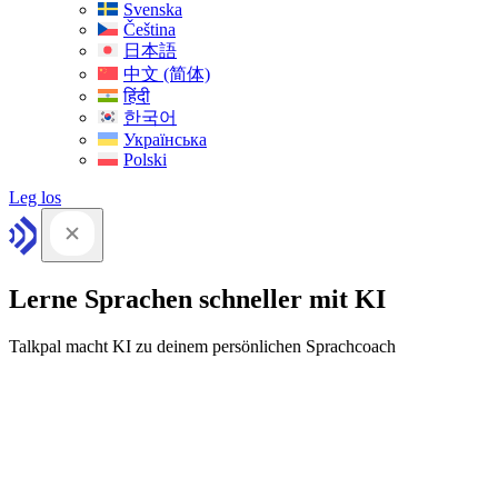
Svenska
Čeština
日本語
中文 (简体)
हिंदी
한국어
Українська
Polski
Leg los
Lerne Sprachen schneller mit KI
Talkpal macht KI zu deinem persönlichen Sprachcoach