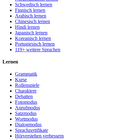
Schwedisch lernen
Finnisch lernen
Arabisch lernen
Chinesisch lernen
Hindi lernen
Japanisch lernen
Koreanisch lernen
Portugiesisch lernen
119+ weitere Sprachen
Lernen
Grammatik
Kurse
Rollenspiele
Charaktere
Debatten
Fotomodus
Anrufmodus
Satzmodus
Wortmodus
Dialogmodus
Sprachzertifikate
Hörverstehen verbessern