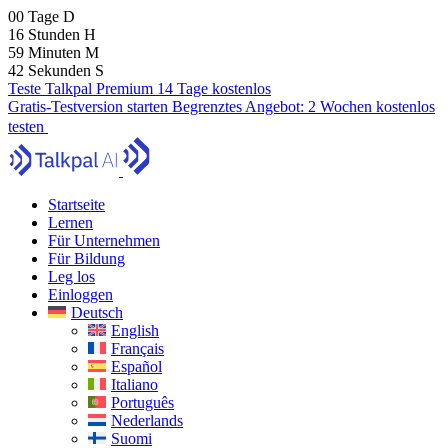
00
Tage
D
16
Stunden
H
59
Minuten
M
40
Sekunden
S
Teste Talkpal Premium 14 Tage kostenlos
Gratis-Testversion starten
Begrenztes Angebot:
2 Wochen kostenlos
testen
Startseite
Lernen
Für Unternehmen
Für Bildung
Leg los
Einloggen
Deutsch
English
Français
Español
Italiano
Português
Nederlands
Suomi