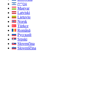
עִברִית
Magyar
Latviski
Lietuvių
Norsk
Türkçe
Română
Русский
Srpski
Slovenčina
Slovenščina