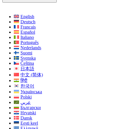
English
Deutsch
Français
Español
Italiano
Português
Nederlands
Suomi
Svenska
Čeština
日本語
中文 (简体)
हिंदी
한국어
Українська
Polski
عربي
Български
Hrvatski
Dansk
Eesti keel
Ελληνικά