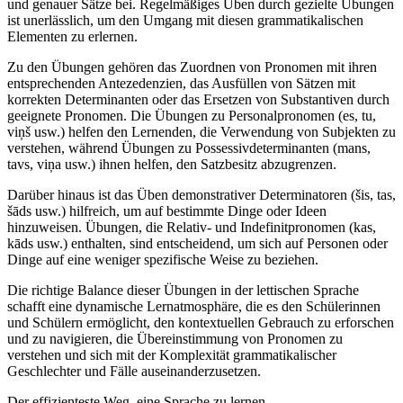
und genauer Sätze bei. Regelmäßiges Üben durch gezielte Übungen
ist unerlässlich, um den Umgang mit diesen grammatikalischen
Elementen zu erlernen.
Zu den Übungen gehören das Zuordnen von Pronomen mit ihren
entsprechenden Antezedenzien, das Ausfüllen von Sätzen mit
korrekten Determinanten oder das Ersetzen von Substantiven durch
geeignete Pronomen. Die Übungen zu Personalpronomen (es, tu,
viņš usw.) helfen den Lernenden, die Verwendung von Subjekten zu
verstehen, während Übungen zu Possessivdeterminanten (mans,
tavs, viņa usw.) ihnen helfen, den Satzbesitz abzugrenzen.
Darüber hinaus ist das Üben demonstrativer Determinatoren (šis, tas,
šāds usw.) hilfreich, um auf bestimmte Dinge oder Ideen
hinzuweisen. Übungen, die Relativ- und Indefinitpronomen (kas,
kāds usw.) enthalten, sind entscheidend, um sich auf Personen oder
Dinge auf eine weniger spezifische Weise zu beziehen.
Die richtige Balance dieser Übungen in der lettischen Sprache
schafft eine dynamische Lernatmosphäre, die es den Schülerinnen
und Schülern ermöglicht, den kontextuellen Gebrauch zu erforschen
und zu navigieren, die Übereinstimmung von Pronomen zu
verstehen und sich mit der Komplexität grammatikalischer
Geschlechter und Fälle auseinanderzusetzen.
Der effizienteste Weg, eine Sprache zu lernen