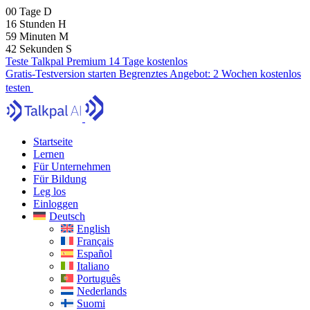
00
Tage
D
16
Stunden
H
59
Minuten
M
40
Sekunden
S
Teste Talkpal Premium 14 Tage kostenlos
Gratis-Testversion starten
Begrenztes Angebot:
2 Wochen kostenlos
testen
Startseite
Lernen
Für Unternehmen
Für Bildung
Leg los
Einloggen
Deutsch
English
Français
Español
Italiano
Português
Nederlands
Suomi