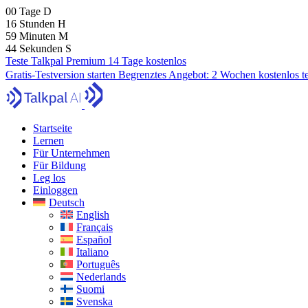
00
Tage
D
16
Stunden
H
59
Minuten
M
43
Sekunden
S
Teste Talkpal Premium 14 Tage kostenlos
Gratis-Testversion starten
Begrenztes Angebot:
2 Wochen kostenlos t
Startseite
Lernen
Für Unternehmen
Für Bildung
Leg los
Einloggen
Deutsch
English
Français
Español
Italiano
Português
Nederlands
Suomi
Svenska