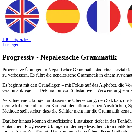
130+ Sprachen
Loslegen
Progressiv - Nepalesische Grammatik
Progressive Übungen in Nepaliischer Grammatik sind eine spezialisier
zu verbessern. Es führt die nepalesische Grammatik in einem systemat
Es beginnt mit den Grundlagen – mit Fokus auf das Alphabet, die Vo
Grammatikregeln – Deklination von Substantiven, Verwendung von P
Verschiedene Übungen umfassen die Übersetzung, den Satzbau, die K
dem wird dem kulturellen Kontext, den idiomatischen Ausdrücken, Sp
Methode stellt sicher, dass die Schüler nicht nur die Grammatik gena
Darüber hinaus können eingefleischte Linguisten tiefer in das Ton
eintauchen. Progressive Übungen in der nepalesischen Grammatik bie
im Laufe der Zeit fördert. Das kontinuierliche Üben dieser Methode t