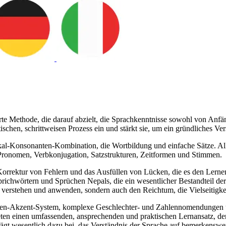
te Methode, die darauf abzielt, die Sprachkenntnisse sowohl von Anfäng
ischen, schrittweisen Prozess ein und stärkt sie, um ein gründliches 
kal-Konsonanten-Kombination, die Wortbildung und einfache Sätze. All
ronomen, Verbkonjugation, Satzstrukturen, Zeitformen und Stimmen.
orrektur von Fehlern und das Ausfüllen von Lücken, die es den Lerne
richwörtern und Sprüchen Nepals, die ein wesentlicher Bestandteil d
u verstehen und anwenden, sondern auch den Reichtum, die Vielseitigke
höhen-Akzent-System, komplexe Geschlechter- und Zahlennomendungen 
ten einen umfassenden, ansprechenden und praktischen Lernansatz, der
rägt wesentlich dazu bei, das Verständnis der Sprache auf bemerkenswe