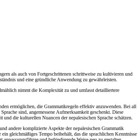
ern als auch von Fortgeschrittenen schrittweise zu kultivieren und
Verständnis und eine gründliche Anwendung zu gewährleisten.
mählich nimmt die Komplexität zu und umfasst detailliertere
nden ermöglichen, die Grammatikregeln effektiv anzuwenden. Bei all
er Sprache sind, angemessene Aufmerksamkeit geschenkt. Diese
it und die kulturellen Nuancen der nepalesischen Sprache schätzen.
und andere komplizierte Aspekte der nepalesischen Grammatik
 ein gleichmäßiges Tempo beibehält, das die sprachlichen Kenntnisse
rt anpassungsfähige und befriedigende Weise neu zu gestalten.