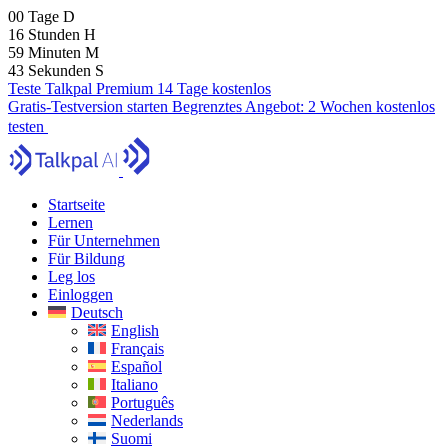
00
Tage
D
16
Stunden
H
59
Minuten
M
42
Sekunden
S
Teste Talkpal Premium 14 Tage kostenlos
Gratis-Testversion starten
Begrenztes Angebot:
2 Wochen kostenlos
testen
Startseite
Lernen
Für Unternehmen
Für Bildung
Leg los
Einloggen
Deutsch
English
Français
Español
Italiano
Português
Nederlands
Suomi