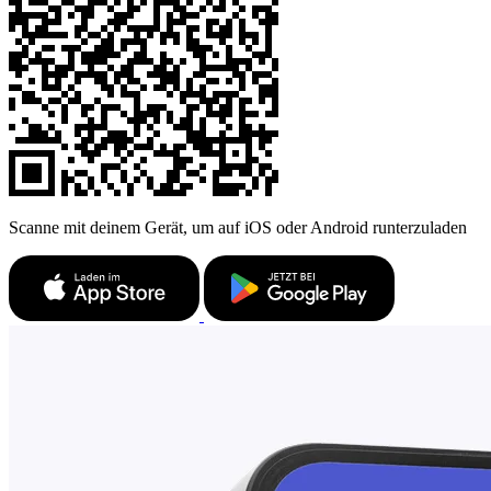
Scanne mit deinem Gerät, um auf iOS oder Android runterzuladen