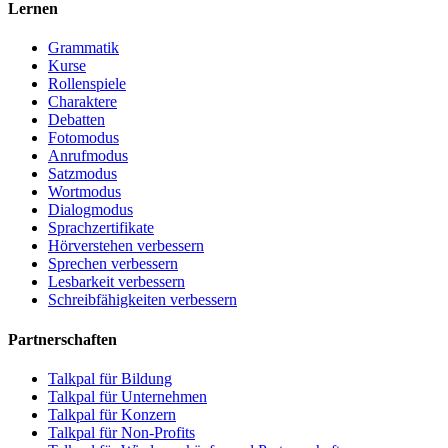
Lernen
Grammatik
Kurse
Rollenspiele
Charaktere
Debatten
Fotomodus
Anrufmodus
Satzmodus
Wortmodus
Dialogmodus
Sprachzertifikate
Hörverstehen verbessern
Sprechen verbessern
Lesbarkeit verbessern
Schreibfähigkeiten verbessern
Partnerschaften
Talkpal für Bildung
Talkpal für Unternehmen
Talkpal für Konzern
Talkpal für Non-Profits