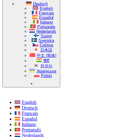
Deutsch
English
Français
Español
Italiano
Português
Nederlands
Suomi
Svenska
Čeština
日本語
中文 (简体)
हिंदी
한국어
Українська
Polski
English
Deutsch
Français
Español
Italiano
Português
Nederlands