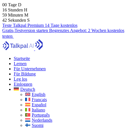
00
Tage
D
16
Stunden
H
59
Minuten
M
41
Sekunden
S
Teste Talkpal Premium 14 Tage kostenlos
Gratis-Testversion starten
Begrenztes Angebot:
2 Wochen kostenlos
testen
Startseite
Lernen
Für Unternehmen
Für Bildung
Leg los
Einloggen
Deutsch
English
Français
Español
Italiano
Português
Nederlands
Suomi