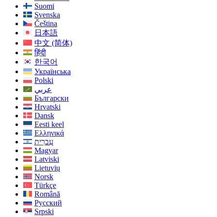
Suomi
Svenska
Čeština
日本語
中文 (简体)
हिंदी
한국어
Українська
Polski
عربي
Български
Hrvatski
Dansk
Eesti keel
Ελληνικά
עִברִית
Magyar
Latviski
Lietuvių
Norsk
Türkçe
Română
Русский
Srpski