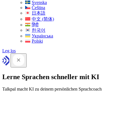
Svenska
Čeština
日本語
中文 (简体)
हिंदी
한국어
Українська
Polski
Leg los
Lerne Sprachen schneller mit KI
Talkpal macht KI zu deinem persönlichen Sprachcoach