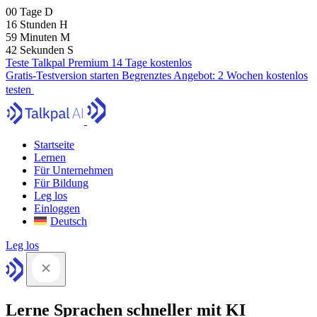
00
Tage
D
16
Stunden
H
59
Minuten
M
41
Sekunden
S
Teste Talkpal Premium 14 Tage kostenlos
Gratis-Testversion starten
Begrenztes Angebot:
2 Wochen kostenlos
testen
Startseite
Lernen
Für Unternehmen
Für Bildung
Leg los
Einloggen
Deutsch
Leg los
Lerne Sprachen schneller mit KI