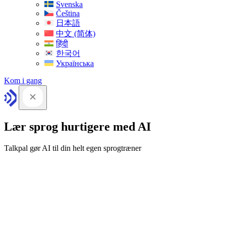
Svenska
Čeština
日本語
中文 (简体)
हिंदी
한국어
Українська
Kom i gang
Lær sprog hurtigere med AI
Talkpal gør AI til din helt egen sprogtræner