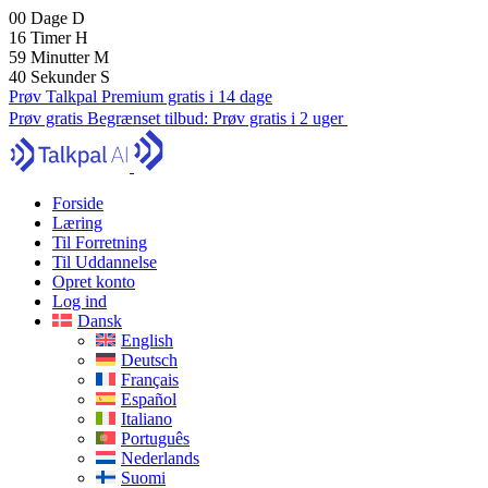
00
Dage
D
16
Timer
H
59
Minutter
M
38
Sekunder
S
Prøv Talkpal Premium gratis i 14 dage
Prøv gratis
Begrænset tilbud:
Prøv gratis i 2 uger
Forside
Læring
Til Forretning
Til Uddannelse
Opret konto
Log ind
Dansk
English
Deutsch
Français
Español
Italiano
Português
Nederlands
Suomi