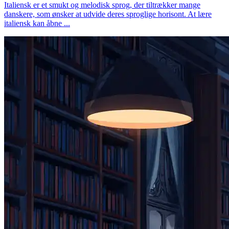
Italiensk er et smukt og melodisk sprog, der tiltrækker mange
danskere, som ønsker at udvide deres sproglige horisont. At lære
italiensk kan åbne ...