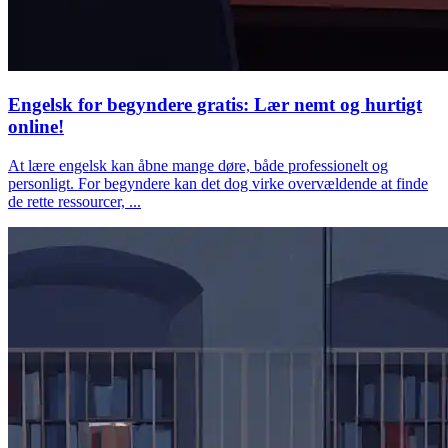
Engelsk for begyndere gratis: Lær nemt og hurtigt
online!
At lære engelsk kan åbne mange døre, både professionelt og
personligt. For begyndere kan det dog virke overvældende at finde
de rette ressourcer, ...