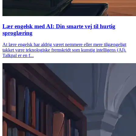
Lær engelsk med AI: Din smarte vej til hurtig
sproglæring
At lære engelsk har aldrig været nemmere eller mere tilgængeligt
takket være teknologiske fremskridt som kunstig intelligens (AI).
Talkpal er en f...