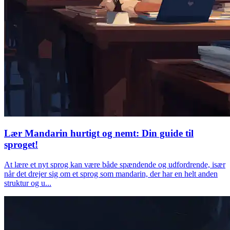
Lær Mandarin hurtigt og nemt: Din guide til
sproget!
At lære et nyt sprog kan være både spændende og udfordrende, især
når det drejer sig om et sprog som mandarin, der har en helt anden
struktur og u...