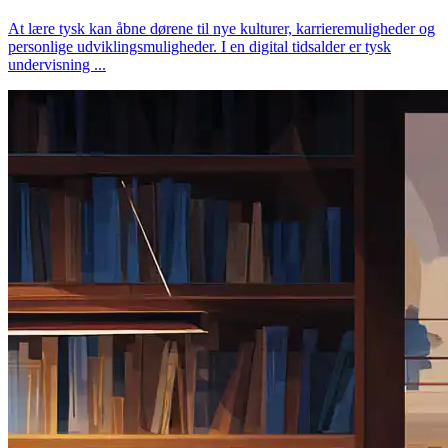
At lære tysk kan åbne dørene til nye kulturer, karrieremuligheder og
personlige udviklingsmuligheder. I en digital tidsalder er tysk
undervisning ...