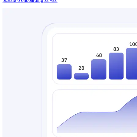
postará o onboarding za vás.