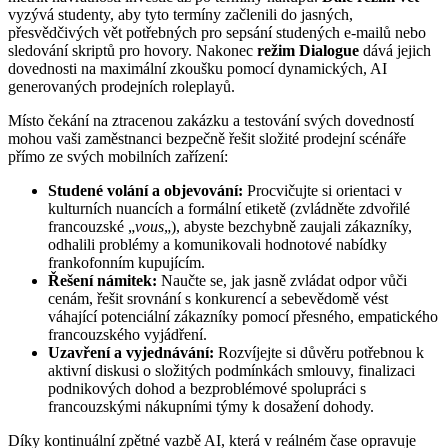
vyzývá studenty, aby tyto termíny začlenili do jasných,
přesvědčivých vět potřebných pro sepsání studených e-mailů nebo
sledování skriptů pro hovory. Nakonec
režim Dialogue
dává jejich
dovednosti na maximální zkoušku pomocí dynamických, AI
generovaných prodejních roleplayů.
Místo čekání na ztracenou zakázku a testování svých dovedností
mohou vaši zaměstnanci bezpečně řešit složité prodejní scénáře
přímo ze svých mobilních zařízení:
Studené volání a objevování:
Procvičujte si orientaci v
kulturních nuancích a formální etiketě (zvládněte zdvořilé
francouzské „
vous
„), abyste bezchybně zaujali zákazníky,
odhalili problémy a komunikovali hodnotové nabídky
frankofonním kupujícím.
Řešení námitek:
Naučte se, jak jasně zvládat odpor vůči
cenám, řešit srovnání s konkurencí a sebevědomě vést
váhající potenciální zákazníky pomocí přesného, empatického
francouzského vyjádření.
Uzavření a vyjednávání:
Rozvíjejte si důvěru potřebnou k
aktivní diskusi o složitých podmínkách smlouvy, finalizaci
podnikových dohod a bezproblémové spolupráci s
francouzskými nákupními týmy k dosažení dohody.
Díky kontinuální zpětné vazbě AI, která v reálném čase opravuje