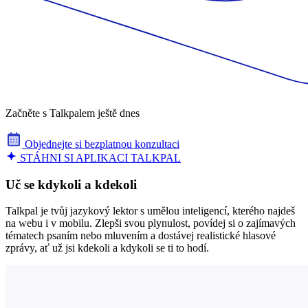
Začněte s Talkpalem ještě dnes
Objednejte si bezplatnou konzultaci
STÁHNI SI APLIKACI TALKPAL
Uč se kdykoli a kdekoli
Talkpal je tvůj jazykový lektor s umělou inteligencí, kterého najdeš
na webu i v mobilu. Zlepši svou plynulost, povídej si o zajímavých
tématech psaním nebo mluvením a dostávej realistické hlasové
zprávy, ať už jsi kdekoli a kdykoli se ti to hodí.