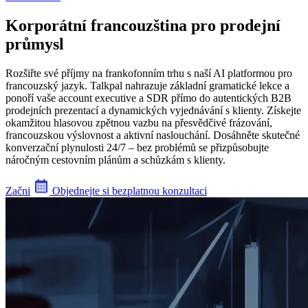
Korporátní francouzština pro prodejní
průmysl
Rozšiřte své příjmy na frankofonním trhu s naší AI platformou pro
francouzský jazyk. Talkpal nahrazuje základní gramatické lekce a
ponoří vaše account executive a SDR přímo do autentických B2B
prodejních prezentací a dynamických vyjednávání s klienty. Získejte
okamžitou hlasovou zpětnou vazbu na přesvědčivé frázování,
francouzskou výslovnost a aktivní naslouchání. Dosáhněte skutečné
konverzační plynulosti 24/7 – bez problémů se přizpůsobujte
náročným cestovním plánům a schůzkám s klienty.
Začni
Objednejte si bezplatnou konzultaci