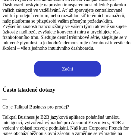
Dashboard poskytuje naprostou transparentnost ohledně pokroku
vašich zástupců ve vzdělávání. Ať už spravujete centralizované
vnitřní prodejní centrum, nebo rozsáhlou síť terénních manažerů,
naše platforma se přizpůsobí vašim přesným požadavkům.
Zvýšením znalosti francouzštiny ve vašem týmu aktivně snižujete
úzkost z nadhozů, zvyšujete konverzní míru a urychlujete růst
frankofonního trhu. Sledujte denní tréninkové série, zlepšujte se v
mluvené plynulosti a jednoduše demonstrujte návratnost investic do
školení – vše z jednoho intuitivního dashboardu.
Začni
Často kladené dotazy
Co je Talkpal Business pro prodej?
Talkpal Business je B2B jazyková aplikace poháněná umělou
inteligencí, vytvořená výhradně pro Account Executives, SDR a
vedení v oblasti rozvoje podnikání. Náš kurz Corporate French for
Sales obchází běžnou slovní zásobu a zaměřuje se výhradně na