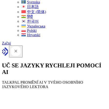
Svenska
日本語
中文 (简体)
हिंदी
한국어
Українська
Polski
Hrvatski
Začni
UČ SE JAZYKY RYCHLEJI POMOCÍ
AI
TALKPAL PROMĚNÍ AI V TVÉHO OSOBNÍHO
JAZYKOVÉHO LEKTORA