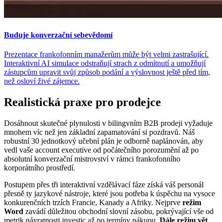
Buduje konverzační sebevědomí
Prezentace frankofonním manažerům může být velmi zastrašující.
Interaktivní AI simulace odstraňují strach z odmítnutí a umožňují
zástupcům upravit svůj způsob podání a výslovnost ještě před tím,
než osloví živé zájemce.
Realistická praxe pro prodejce
Dosáhnout skutečné plynulosti v bilingvním B2B prodeji vyžaduje
mnohem víc než jen základní zapamatování si pozdravů. Náš
robustní 30 jednotkový učební plán je odborně naplánován, aby
vedl vaše account executive od počátečního porozumění až po
absolutní konverzační mistrovství v rámci frankofonního
korporátního prostředí.
Postupem přes tři interaktivní vzdělávací fáze získá váš personál
přesně ty jazykové nástroje, které jsou potřeba k úspěchu na vysoce
konkurenčních trzích Francie, Kanady a Afriky. Nejprve
režim
Word
zavádí důležitou obchodní slovní zásobu, pokrývající vše od
metrik návratnosti investic až po termíny nákupu.
Dále režim vět