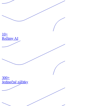
10+
Režimy AI
300+
Jedinečné zážitky