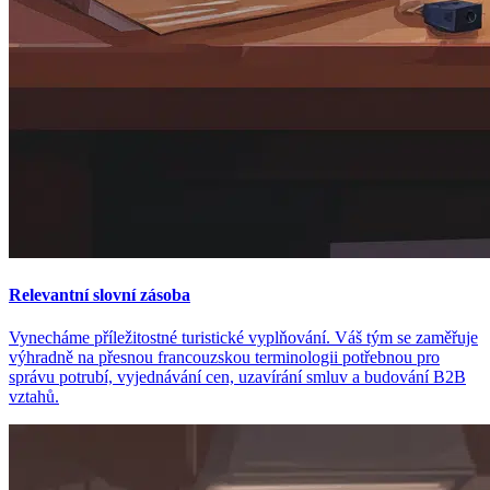
Relevantní slovní zásoba
Vynecháme příležitostné turistické vyplňování. Váš tým se zaměřuje
výhradně na přesnou francouzskou terminologii potřebnou pro
správu potrubí, vyjednávání cen, uzavírání smluv a budování B2B
vztahů.