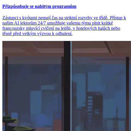
Přizpůsobuje se nabitým programům
Zástupci s kvótami nemají čas na striktní rozvrhy ve třídě. Přístup k
našim AI lektorům 24/7 umožňuje vašemu týmu plnit krátké
francouzsky mluvící cvičení na letišti, v hotelových halách nebo
těsně před velkým výzvou k odhalení.