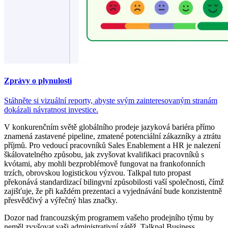
Zprávy o plynulosti
Stáhněte si vizuální reporty, abyste svým zainteresovaným stranám
dokázali návratnost investice.
V konkurenčním světě globálního prodeje jazyková bariéra přímo
znamená zastavené pipeline, zmatené potenciální zákazníky a ztrátu
příjmů. Pro vedoucí pracovníků Sales Enablement a HR je nalezení
škálovatelného způsobu, jak zvyšovat kvalifikaci pracovníků s
kvótami, aby mohli bezproblémově fungovat na frankofonních
trzích, obrovskou logistickou výzvou. Talkpal tuto propast
překonává standardizací bilingvní způsobilosti vaší společnosti, čímž
zajišťuje, že při každém prezentaci a vyjednávání bude konzistentně
přesvědčivý a výřečný hlas značky.
Dozor nad francouzským programem vašeho prodejního týmu by
neměl zvyšovat vaši administrativní zátěž. Talkpal Business