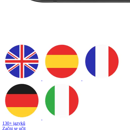
130+ jazyků
Začni se učit