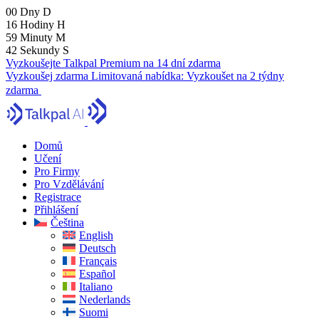
00
Dny
D
16
Hodiny
H
59
Minuty
M
41
Sekundy
S
Vyzkoušejte Talkpal Premium na 14 dní zdarma
Vyzkoušej zdarma
Limitovaná nabídka:
Vyzkoušet na 2 týdny
zdarma
Domů
Učení
Pro Firmy
Pro Vzdělávání
Registrace
Přihlášení
Čeština
English
Deutsch
Français
Español
Italiano
Nederlands
Suomi