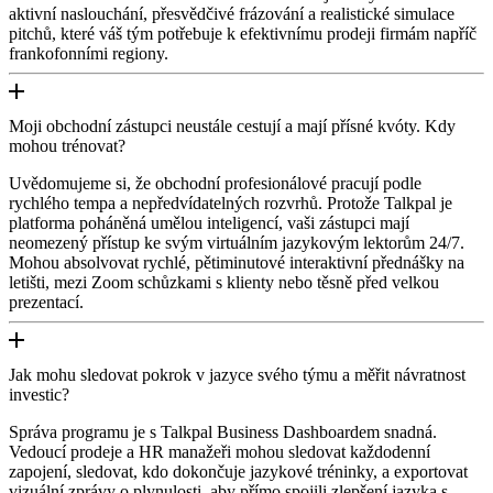
aktivní naslouchání, přesvědčivé frázování a realistické simulace
pitchů, které váš tým potřebuje k efektivnímu prodeji firmám napříč
frankofonními regiony.
Moji obchodní zástupci neustále cestují a mají přísné kvóty. Kdy
mohou trénovat?
Uvědomujeme si, že obchodní profesionálové pracují podle
rychlého tempa a nepředvídatelných rozvrhů. Protože Talkpal je
platforma poháněná umělou inteligencí, vaši zástupci mají
neomezený přístup ke svým virtuálním jazykovým lektorům 24/7.
Mohou absolvovat rychlé, pětiminutové interaktivní přednášky na
letišti, mezi Zoom schůzkami s klienty nebo těsně před velkou
prezentací.
Jak mohu sledovat pokrok v jazyce svého týmu a měřit návratnost
investic?
Správa programu je s Talkpal Business Dashboardem snadná.
Vedoucí prodeje a HR manažeři mohou sledovat každodenní
zapojení, sledovat, kdo dokončuje jazykové tréninky, a exportovat
vizuální zprávy o plynulosti, aby přímo spojili zlepšení jazyka s