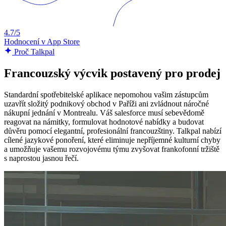
4.7/5
Hodnocení v App Store
Proč Talkpal
Francouzský výcvik postavený pro prodej
Standardní spotřebitelské aplikace nepomohou vašim zástupcům
uzavřít složitý podnikový obchod v Paříži ani zvládnout náročné
nákupní jednání v Montrealu. Váš salesforce musí sebevědomě
reagovat na námitky, formulovat hodnotové nabídky a budovat
důvěru pomocí elegantní, profesionální francouzštiny. Talkpal nabízí
cílené jazykové ponoření, které eliminuje nepříjemné kulturní chyby
a umožňuje vašemu rozvojovému týmu zvyšovat frankofonní tržiště
s naprostou jasnou řečí.