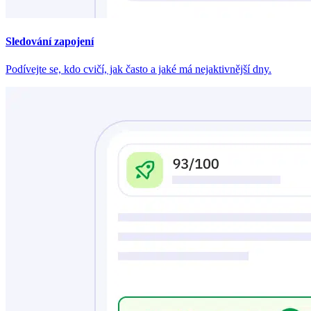
Sledování zapojení
Podívejte se, kdo cvičí, jak často a jaké má nejaktivnější dny.