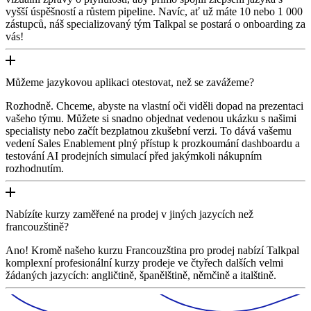
vyšší úspěšností a růstem pipeline. Navíc, ať už máte 10 nebo 1 000
zástupců, náš specializovaný tým Talkpal se postará o onboarding za
vás!
Můžeme jazykovou aplikaci otestovat, než se zavážeme?
Rozhodně. Chceme, abyste na vlastní oči viděli dopad na prezentaci
vašeho týmu. Můžete si snadno objednat vedenou ukázku s našimi
specialisty nebo začít bezplatnou zkušební verzi. To dává vašemu
vedení Sales Enablement plný přístup k prozkoumání dashboardu a
testování AI prodejních simulací před jakýmkoli nákupním
rozhodnutím.
Nabízíte kurzy zaměřené na prodej v jiných jazycích než
francouzštině?
Ano! Kromě našeho kurzu Francouzština pro prodej nabízí Talkpal
komplexní profesionální kurzy prodeje ve čtyřech dalších velmi
žádaných jazycích: angličtině, španělštině, němčině a italštině.