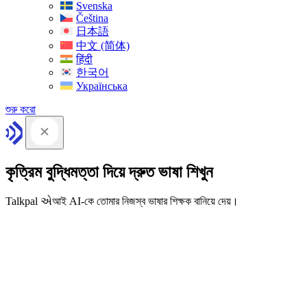
Svenska
Čeština
日本語
中文 (简体)
हिंदी
한국어
Українська
শুরু করো
কৃত্রিম বুদ্ধিমত্তা দিয়ে দ্রুত ভাষা শিখুন
Talkpal એআই AI-কে তোমার নিজস্ব ভাষার শিক্ষক বানিয়ে দেয়।