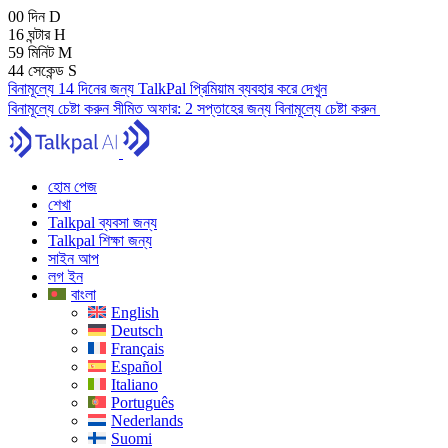
00
দিন
D
16
ঘন্টার
H
59
মিনিট
M
43
সেকেন্ড
S
বিনামূল্যে 14 দিনের জন্য TalkPal প্রিমিয়াম ব্যবহার করে দেখুন
বিনামূল্যে চেষ্টা করুন
সীমিত অফার:
2 সপ্তাহের জন্য বিনামূল্যে চেষ্টা করুন
হোম পেজ
শেখা
Talkpal ব্যবসা জন্য
Talkpal শিক্ষা জন্য
সাইন আপ
লগ ইন
বাংলা
English
Deutsch
Français
Español
Italiano
Português
Nederlands
Suomi