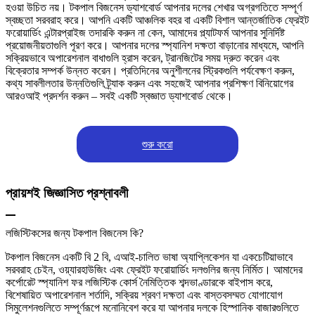
হওয়া উচিত নয়। টকপাল বিজনেস ড্যাশবোর্ড আপনার দলের শেখার অগ্রগতিতে সম্পূর্ণ
স্বচ্ছতা সরবরাহ করে। আপনি একটি আঞ্চলিক বহর বা একটি বিশাল আন্তর্জাতিক ফ্রেইট
ফরোয়ার্ডিং এন্টারপ্রাইজ তদারকি করুন না কেন, আমাদের প্ল্যাটফর্ম আপনার সুনির্দিষ্ট
প্রয়োজনীয়তাগুলি পূরণ করে। আপনার দলের স্প্যানিশ দক্ষতা বাড়ানোর মাধ্যমে, আপনি
সক্রিয়ভাবে অপারেশনাল বাধাগুলি হ্রাস করেন, ট্রানজিটের সময় দ্রুত করেন এবং
বিক্রেতার সম্পর্ক উন্নত করেন। প্রতিদিনের অনুশীলনের স্ট্রিকগুলি পর্যবেক্ষণ করুন,
কথ্য সাবলীলতার উন্নতিগুলি ট্র্যাক করুন এবং সহজেই আপনার প্রশিক্ষণ বিনিয়োগের
আরওআই প্রদর্শন করুন – সবই একটি স্বজ্ঞাত ড্যাশবোর্ড থেকে।
শুরু করো
প্রায়শই জিজ্ঞাসিত প্রশ্নাবলী
লজিস্টিকসের জন্য টকপাল বিজনেস কি?
টকপাল বিজনেস একটি বি 2 বি, এআই-চালিত ভাষা অ্যাপ্লিকেশন যা একচেটিয়াভাবে
সরবরাহ চেইন, ওয়্যারহাউজিং এবং ফ্রেইট ফরোয়ার্ডিং দলগুলির জন্য নির্মিত। আমাদের
কর্পোরেট স্প্যানিশ ফর লজিস্টিক কোর্স নৈমিত্তিক শব্দভাণ্ডারকে বাইপাস করে,
বিশেষায়িত অপারেশনাল শর্তাদি, সক্রিয় শ্রবণ দক্ষতা এবং বাস্তবসম্মত যোগাযোগ
সিমুলেশনগুলিতে সম্পূর্ণরূপে মনোনিবেশ করে যা আপনার দলকে হিস্পানিক বাজারগুলিতে