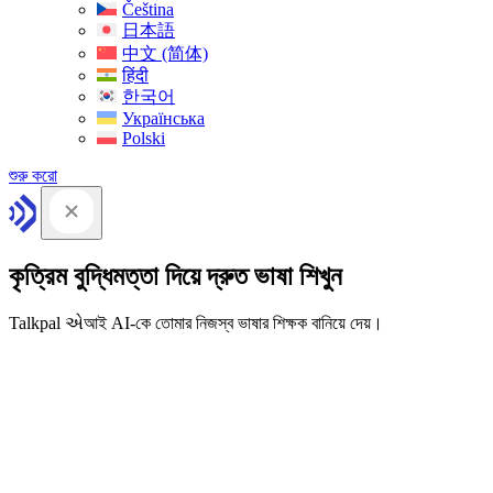
Čeština
日本語
中文 (简体)
हिंदी
한국어
Українська
Polski
শুরু করো
কৃত্রিম বুদ্ধিমত্তা দিয়ে দ্রুত ভাষা শিখুন
Talkpal એআই AI-কে তোমার নিজস্ব ভাষার শিক্ষক বানিয়ে দেয়।