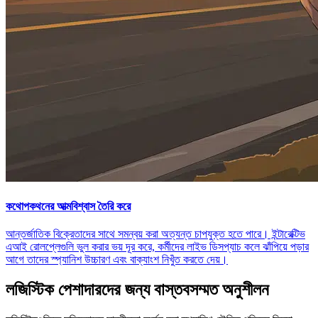
কথোপকথনের আত্মবিশ্বাস তৈরি করে
আন্তর্জাতিক বিক্রেতাদের সাথে সমন্বয় করা অত্যন্ত চাপযুক্ত হতে পারে। ইন্টারেক্টিভ
এআই রোলপ্লেগুলি ভুল করার ভয় দূর করে, কর্মীদের লাইভ ডিসপ্যাচ কলে ঝাঁপিয়ে পড়ার
আগে তাদের স্প্যানিশ উচ্চারণ এবং বাক্যাংশ নিখুঁত করতে দেয়।
লজিস্টিক পেশাদারদের জন্য বাস্তবসম্মত অনুশীলন