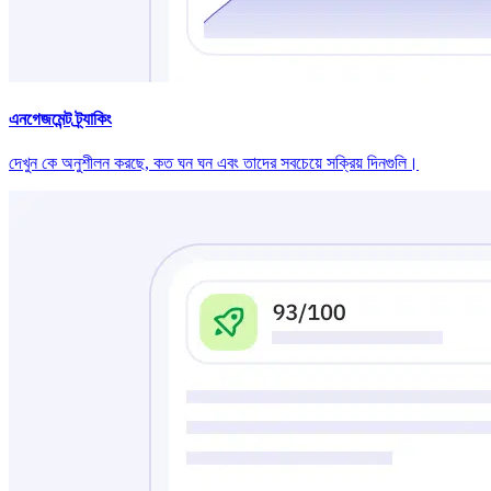
এনগেজমেন্ট ট্র্যাকিং
দেখুন কে অনুশীলন করছে, কত ঘন ঘন এবং তাদের সবচেয়ে সক্রিয় দিনগুলি।