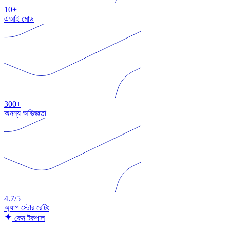
10+
এআই মোড
300+
অনন্য অভিজ্ঞতা
4.7/5
অ্যাপ স্টোর রেটিং
কেন টকপাল