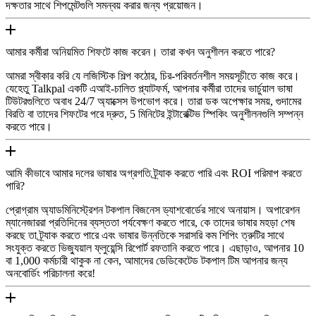
দক্ষতার সাথে শিপমেন্টগুলি সমন্বয় করার জন্য প্রয়োজন।
আমার কর্মীরা অনিয়মিত শিফটে কাজ করেন। তারা কখন অনুশীলন করতে পারে?
আমরা স্বীকার করি যে লজিস্টিক শিল্প কঠোর, চির-পরিবর্তনশীল সময়সূচীতে কাজ করে।
যেহেতু Talkpal একটি এআই-চালিত প্ল্যাটফর্ম, আপনার কর্মীরা তাদের ভার্চুয়াল ভাষা
টিউটরগুলিতে অবাধ 24/7 অ্যাক্সেস উপভোগ করে। তারা ডক অপেক্ষার সময়, গুদামের
বিরতি বা তাদের শিফটের পরে দ্রুত, 5 মিনিটের ইন্টারেক্টিভ স্পিকিং অনুশীলনগুলি সম্পন্ন
করতে পারে।
আমি কীভাবে আমার দলের ভাষার অগ্রগতি ট্র্যাক করতে পারি এবং ROI পরিমাপ করতে
পারি?
প্রোগ্রাম অ্যাডমিনিস্ট্রেশন টকপাল বিজনেস ড্যাশবোর্ডের সাথে অনায়াস। অপারেশন
ম্যানেজাররা প্রতিদিনের ব্যস্ততা পর্যবেক্ষণ করতে পারে, কে তাদের ভাষার মহড়া শেষ
করছে তা ট্র্যাক করতে পারে এবং ভাষার উন্নতিকে সরাসরি কম শিপিং ত্রুটির সাথে
সংযুক্ত করতে ভিজ্যুয়াল ফ্লুয়েন্সি রিপোর্ট রফতানি করতে পারে। এছাড়াও, আপনার 10
বা 1,000 কর্মচারী থাকুক না কেন, আমাদের ডেডিকেটেড টকপাল টিম আপনার জন্য
অনবোর্ডিং পরিচালনা করে!