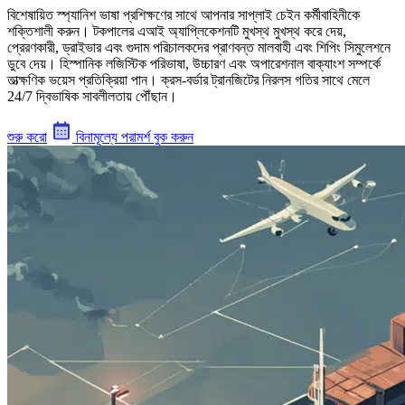
বিশেষায়িত স্প্যানিশ ভাষা প্রশিক্ষণের সাথে আপনার সাপ্লাই চেইন কর্মীবাহিনীকে
শক্তিশালী করুন। টকপালের এআই অ্যাপ্লিকেশনটি মুখস্থ মুখস্থ করে দেয়,
প্রেরণকারী, ড্রাইভার এবং গুদাম পরিচালকদের প্রাণবন্ত মালবাহী এবং শিপিং সিমুলেশনে
ডুবে দেয়। হিস্পানিক লজিস্টিক পরিভাষা, উচ্চারণ এবং অপারেশনাল বাক্যাংশ সম্পর্কে
তাত্ক্ষণিক ভয়েস প্রতিক্রিয়া পান। ক্রস-বর্ডার ট্রানজিটের নিরলস গতির সাথে মেলে
24/7 দ্বিভাষিক সাবলীলতায় পৌঁছান।
শুরু করো
বিনামূল্যে পরামর্শ বুক করুন