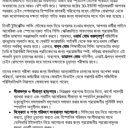
লজিস্টিকগুলিতে সত্যিকারের সাবলীলতা অর্জন করা স্প্যানিশ মৌলিক পরিবহন ক্রিয়া
অধ্যয়নের চেয়ে আরও বেশি দাবি করে। আমাদের কঠোর 30-ইউনিট পাঠ্যক্রমটি আপনার
সরবরাহ চেইন পেশাদারদের হিস্পানিক মালবাহী পরিবেশের মধ্যে মৌলিক বোঝাপড়া থেকে
পরম কথোপকথনের দক্ষতা পর্যন্ত গাইড করার জন্য সাবধানতার সাথে গঠন করা হয়েছে।
তিনটি ইন্টারেক্টিভ লার্নিং স্টেজের মধ্য দিয়ে অগ্রসর হওয়ার মাধ্যমে, আপনার কর্মীরা লাতিন
আমেরিকা এবং স্পেনের দ্রুত গতির শিপিং সেক্টরগুলিতে সাফল্যের জন্য প্রয়োজনীয়
সঠিক ভাষাগত সরঞ্জামগুলি অর্জন করবে। প্রথমত,
ওয়ার্ড মোড গুরুত্বপূর্ণ
লজিস্টিক
শব্দভান্ডার প্রবর্তন করে, যা ফ্রেইট ফরোয়ার্ডিং শর্তাবলী থেকে শুরু করে গুদাম মেট্রিক্স
পর্যন্ত সবকিছু কভার করে। এরপরে,
বাক্য মোড
শিক্ষার্থীদের শিপিং আপডেটের খসড়া
তৈরি বা ট্রানজিট বিলম্বের প্রতিবেদনের জন্য প্রয়োজনীয় স্পষ্ট, সক্রিয় বাক্যগুলিতে এই
পদগুলি বুনতে চ্যালেঞ্জ জানায়। অবশেষে,
ডায়ালগ মোড
গতিশীল, এআই-উত্পন্ন সাপ্লাই
চেইন রোলপ্লে ব্যবহার করে তাদের দক্ষতাকে চূড়ান্ত পরীক্ষায় রাখে।
তাদের দক্ষতা পরীক্ষা করার জন্য বিলম্বিত আন্তর্জাতিক চালানের জন্য অপেক্ষা করার
পরিবর্তে, আপনার কর্মচারীরা তাদের মোবাইল ডিভাইস থেকে সরাসরি জটিল লজিস্টিক
পরিস্থিতিগুলি নিরাপদে মোকাবেলা করতে পারেন:
সীমাশুল্ক ও সীমান্ত ছাড়পত্র :
নিয়ন্ত্রক প্রশ্নের উত্তর দিতে, কার্গো সামগ্রী
ব্যাখ্যা করতে এবং ল্যাটিন আমেরিকার সীমান্ত বা স্প্যানিশ বন্দরগুলিতে
ডকুমেন্টেশন সমস্যাগুলি মসৃণভাবে সমাধান করার জন্য প্রয়োজনীয় সুনির্দিষ্ট কথ্য
স্প্যানিশ অনুশীলন করুন।
বিক্রেতা ও পণ্য পরিবহণ সংক্রান্ত আলোচনা :
শিপিংয়ের হার নিয়ে আলোচনা
করতে, চুক্তি চূড়ান্ত করতে এবং হিস্পানিক পরিবহন অংশীদারদের সাথে
ডেলিভারি টাইমলাইন নিয়ে আলোচনা করার জন্য প্রয়োজনীয় প্ররোচনামূলক
শব্দভাণ্ডারটি আয়ত্ত করুন।