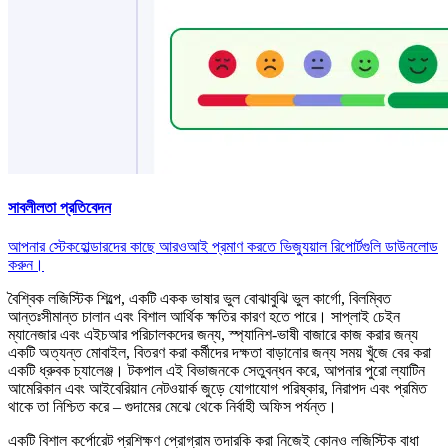
সাবলীলতা প্রতিবেদন
আপনার স্টেকহোল্ডারদের কাছে আরওআই প্রমাণ করতে ভিজ্যুয়াল রিপোর্টগুলি ডাউনলোড
করুন।
বৈশ্বিক লজিস্টিক শিল্পে, একটি একক ভাষার ভুল বোঝাবুঝি ভুল কার্গো, বিলম্বিত
আন্তঃসীমান্ত চালান এবং বিশাল আর্থিক ক্ষতির কারণ হতে পারে। সাপ্লাই চেইন
ম্যানেজার এবং এইচআর পরিচালকদের জন্য, স্প্যানিশ-ভাষী বাজারে কাজ করার জন্য
একটি অত্যন্ত মোবাইল, বিতরণ করা কর্মীদের দক্ষতা বাড়ানোর জন্য সময় খুঁজে বের করা
একটি ধ্রুবক চ্যালেঞ্জ। টকপাল এই বিভাজনকে সেতুবন্ধন করে, আপনার পুরো ল্যাটিন
আমেরিকান এবং আইবেরিয়ান নেটওয়ার্ক জুড়ে যোগাযোগ পরিষ্কার, নিরাপদ এবং প্রমিত
থাকে তা নিশ্চিত করে – গুদামের মেঝে থেকে নির্বাহী অফিস পর্যন্ত।
একটি বিশাল কর্পোরেট প্রশিক্ষণ প্রোগ্রাম তদারকি করা নিজেই কোনও লজিস্টিক বাধা