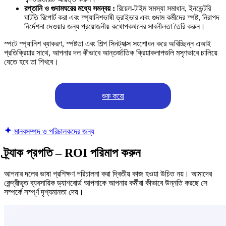
রপ্তানি ও গুদামঘরের মধ্যে সমন্বয় :
রিয়েল-টাইম সমস্যা সমাধান, ইনভেন্টরি
ঘাটতি রিপোর্ট করা এবং স্প্যানিশভাষী ড্রাইভার এবং গুদাম কর্মীদের স্পষ্ট, নিরাপদ
নির্দেশনা দেওয়ার জন্য প্রয়োজনীয় কথোপকথনের সাবলীলতা তৈরি করুন।
স্পটে স্প্যানিশ ব্যাকরণ, স্পষ্টতা এবং শিল্প সিনট্যাক্স সংশোধন করে অবিচ্ছিন্ন এআই
প্রতিক্রিয়ার সাথে, আপনার দল কীভাবে আন্তর্জাতিক ক্রিয়াকলাপগুলি মসৃণভাবে চালিয়ে
যেতে হবে তা শিখবে।
শুরু করো
মানবসম্পদ ও পরিচালকদের জন্য
ট্র্যাক প্রগতি – ROI পরিমাপ করুন
আপনার দলের ভাষা প্রশিক্ষণ পরিচালনা করা দ্বিতীয় কাজ হওয়া উচিত নয়। আমাদের
কেন্দ্রীভূত ব্যবসায়িক ড্যাশবোর্ড আপনাকে আপনার কর্মীরা কীভাবে উন্নতি করছে সে
সম্পর্কে সম্পূর্ণ দৃশ্যমানতা দেয়।