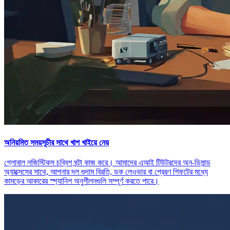
অনিয়মিত সময়সূচীর সাথে খাপ খাইয়ে নেয়
গ্লোবাল লজিস্টিকস চব্বিশ ঘন্টা কাজ করে। আমাদের এআই টিউটরদের অন-ডিমান্ড
অ্যাক্সেসের সাথে, আপনার দল গুদাম বিরতি, ডক লেওভার বা প্রেরণ শিফটের মধ্যে
কামড়ের আকারের স্প্যানিশ অনুশীলনগুলি সম্পূর্ণ করতে পারে।