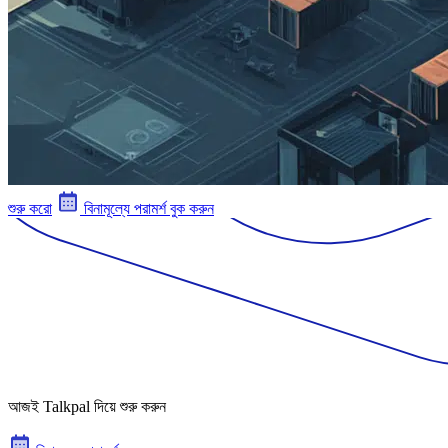
শুরু করো
বিনামূল্যে পরামর্শ বুক করুন
আজই Talkpal দিয়ে শুরু করুন