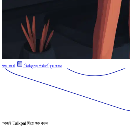
শুরু করো
বিনামূল্যে পরামর্শ বুক করুন
আজই Talkpal দিয়ে শুরু করুন