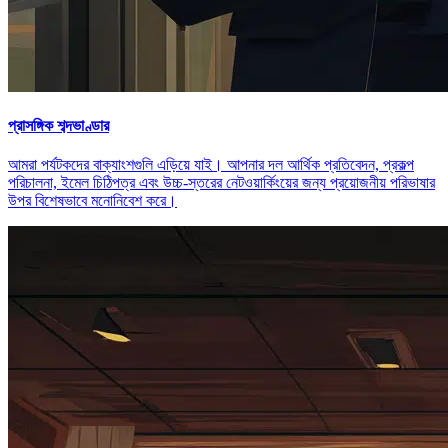
প্রাসঙ্গিক শব্দভাণ্ডার
আমরা পর্যটকদের বাক্যাংশগুলি এড়িয়ে যাই। আপনার দল আর্থিক প্রতিবেদন, প্রকল্প
পরিচালনা, ইমেল চিঠিপত্র এবং উচ্চ-স্তরের নেটওয়ার্কিংয়ের জন্য প্রয়োজনীয় পরিভাষার
উপর বিশেষভাবে মনোনিবেশ করে।