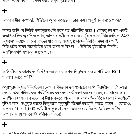
সাথে সহযোগিতা এবং বন্ধ করার জন্য প্রয়োজন।
আমার কর্মীরা কর্পোরেট শিডিউল প্যাক করেছে। তারা কখন অনুশীলন করতে পারে?
আমরা জানি যে নির্বাহী ক্যালেন্ডারগুলি ক্রমাগত পরিবর্তিত হচ্ছে। যেহেতু টকপাল একটি
এআই-চালিত অ্যাপ্লিকেশন, আপনার কর্মীদের তাদের ভার্চুয়াল ভাষা টিউটরগুলিতে 24/7
অ্যাক্সেস রয়েছে। তারা তাদের যাতায়াত, মধ্যাহ্নভোজের বিরতির সময় বা যখনই
মিটিংগুলির মধ্যে ডাউনটাইম থাকে তখন সংক্ষিপ্ত, 5 মিনিটের ইন্টারেক্টিভ স্পিকিং
অনুশীলনগুলি সম্পন্ন করতে পারে।
আমি কীভাবে আমার কর্পোরেট দলের ভাষার অগ্রগতি ট্র্যাক করতে পারি এবং ROI
পরিমাপ করতে পারি?
প্রোগ্রাম অ্যাডমিনিস্ট্রেশন টকপাল বিজনেস ড্যাশবোর্ডের সাথে বিরামহীন। এইচআর
নেতারা এবং পরিচালকরা প্রতিদিনের ব্যস্ততা পর্যবেক্ষণ করতে পারেন, কে তাদের ভাষা
অনুশীলন সম্পন্ন করছেন তা ট্র্যাক করতে পারেন এবং ভাষার উন্নতিকে সরাসরি কর্পোরেট
বৃদ্ধির সাথে সংযুক্ত করতে ভিজ্যুয়াল ফ্লুয়েন্সি রিপোর্ট রফতানি করতে পারেন। এছাড়াও,
আপনার 10 বা 1,000 কর্মচারী থাকুক না কেন, আমাদের ডেডিকেটেড টকপাল টিম
আপনার জন্য অনবোর্ডিং পরিচালনা করে!
আমরা কি প্রতিশ্রুতি দেওয়ার আগে ভাষা অ্যাপ্লিকেশনটি পরীক্ষা করতে পারি?