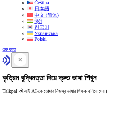
Čeština
日本語
中文 (简体)
हिंदी
한국어
Українська
Polski
শুরু করো
কৃত্রিম বুদ্ধিমত্তা দিয়ে দ্রুত ভাষা শিখুন
Talkpal એআই AI-কে তোমার নিজস্ব ভাষার শিক্ষক বানিয়ে দেয়।