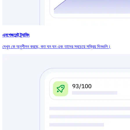
এনগেজমেন্ট ট্র্যাকিং
দেখুন কে অনুশীলন করছে, কত ঘন ঘন এবং তাদের সবচেয়ে সক্রিয় দিনগুলি।