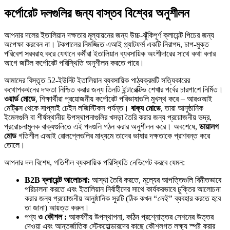
কর্পোরেট দলগুলির জন্য বাস্তব বিশ্বের অনুশীলন
আপনার দলের ইতালিয়ান দক্ষতার মূল্যায়নের জন্য উচ্চ-ঝুঁকিপূর্ণ ক্লায়েন্ট পিচের জন্য
অপেক্ষা করবেন না। টকপালের নিমজ্জিত এআই প্ল্যাটফর্ম একটি নিরাপদ, চাপ-মুক্ত
পরিবেশ সরবরাহ করে যেখানে কর্মীরা ইতালিয়ান ব্যবসায়িক অংশীদারের সাথে কথা বলার
আগে জটিল কর্পোরেট পরিস্থিতি অনুশীলন করতে পারে।
আমাদের বিস্তৃত 52-ইউনিট ইতালিয়ান ব্যবসায়িক পাঠ্যক্রমটি সত্যিকারের
কথোপকথনের দক্ষতা নিশ্চিত করার জন্য তিনটি ইন্টারেক্টিভ শেখার পর্বের চারপাশে নির্মিত।
ওয়ার্ড মোডে
, শিক্ষার্থীরা প্রয়োজনীয় কর্পোরেট পরিভাষাগুলি মুখস্থ করে – আরওআই
মেট্রিক্স থেকে সাপ্লাই চেইন লজিস্টিকস পর্যন্ত।
বাক্য মোডে
, তারা আনুষ্ঠানিক
ইমেলগুলি বা শীর্ষস্থানীয় উপস্থাপনাগুলির খসড়া তৈরি করার জন্য প্রয়োজনীয় ভদ্র,
প্ররোচনামূলক বাক্যগুলিতে এই পদগুলি গঠন করার অনুশীলন করে। অবশেষে,
ডায়ালগ
মোড
গতিশীল এআই রোলপ্লেগুলির মাধ্যমে তাদের ভাষার দক্ষতাকে প্রাণবন্ত করে
তোলে।
আপনার দল বিশেষ, গতিশীল ব্যবসায়িক পরিস্থিতি নেভিগেট করবে যেমন:
B2B ক্লায়েন্ট আলোচনা:
আস্থা তৈরি করতে, মূল্যের আপত্তিগুলি বিনীতভাবে
পরিচালনা করতে এবং ইতালিয়ান নির্বাহীদের সাথে কার্যকরভাবে চুক্তির আলোচনা
করার জন্য প্রয়োজনীয় আনুষ্ঠানিক সুরটি (ঠিক কখন “
লেই”
ব্যবহার করতে হবে
তা জানা) আয়ত্ত করুন।
পণ্য
ও কৌশল :
আকর্ষণীয় উপস্থাপনা, কঠিন প্রশ্নোত্তর সেশনের উত্তর
দেওয়া এবং আন্তর্জাতিক স্টেকহোল্ডারদের কাছে কৌশলগত লক্ষ্য স্পষ্ট করার