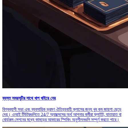
ব্যস্ত সময়সূচীর সাথে খাপ খাইয়ে নেয়
বিশ্বব্যাপী সভা এবং ব্যবসায়িক ভ্রমণ ঐতিহ্যবাহী ক্লাসের জন্য খুব কম জায়গা ছেড়ে
দেয়। এআই টিউটরগুলিতে 24/7 অ্যাক্সেসের অর্থ আপনার কর্মীরা ফ্লাইট, যাতায়াত বা
বোর্ডরুম সেশনের মধ্যে কামড়ের আকারের স্পিকিং অনুশীলনগুলি সম্পূর্ণ করতে পারে।