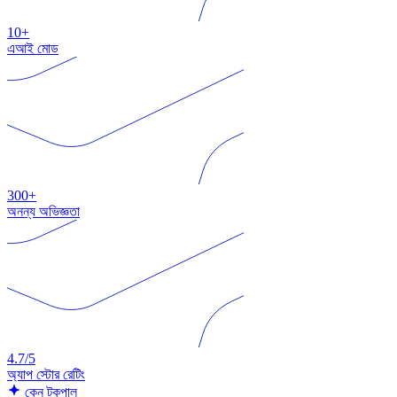
10+
এআই মোড
300+
অনন্য অভিজ্ঞতা
4.7/5
অ্যাপ স্টোর রেটিং
কেন টকপাল