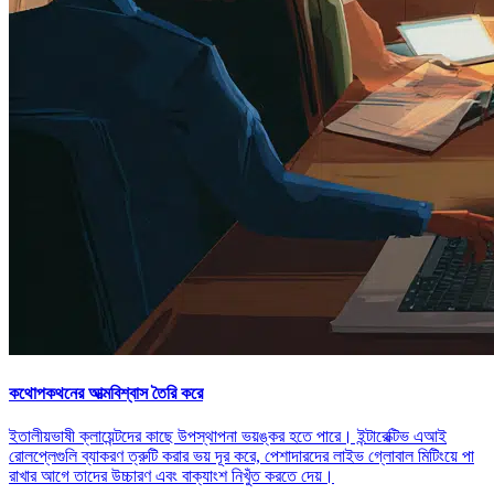
কথোপকথনের আত্মবিশ্বাস তৈরি করে
ইতালীয়ভাষী ক্লায়েন্টদের কাছে উপস্থাপনা ভয়ঙ্কর হতে পারে। ইন্টারেক্টিভ এআই
রোলপ্লেগুলি ব্যাকরণ ত্রুটি করার ভয় দূর করে, পেশাদারদের লাইভ গ্লোবাল মিটিংয়ে পা
রাখার আগে তাদের উচ্চারণ এবং বাক্যাংশ নিখুঁত করতে দেয়।