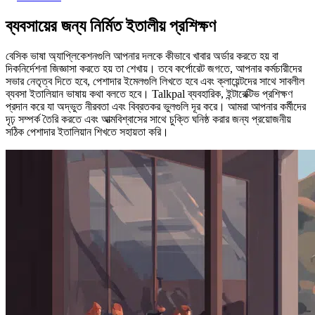
ব্যবসায়ের জন্য নির্মিত ইতালীয় প্রশিক্ষণ
বেসিক ভাষা অ্যাপ্লিকেশনগুলি আপনার দলকে কীভাবে খাবার অর্ডার করতে হয় বা
দিকনির্দেশনা জিজ্ঞাসা করতে হয় তা শেখায়। তবে কর্পোরেট জগতে, আপনার কর্মচারীদের
সভার নেতৃত্ব দিতে হবে, পেশাদার ইমেলগুলি লিখতে হবে এবং ক্লায়েন্টদের সাথে সাবলীল
ব্যবসা ইতালিয়ান ভাষায় কথা বলতে হবে। Talkpal ব্যবহারিক, ইন্টারেক্টিভ প্রশিক্ষণ
প্রদান করে যা অদ্ভুত নীরবতা এবং বিব্রতকর ভুলগুলি দূর করে। আমরা আপনার কর্মীদের
দৃঢ় সম্পর্ক তৈরি করতে এবং আত্মবিশ্বাসের সাথে চুক্তি ঘনিষ্ঠ করার জন্য প্রয়োজনীয়
সঠিক পেশাদার ইতালিয়ান শিখতে সহায়তা করি।