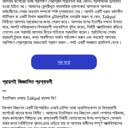
আপনার কর্পোরেট ভাষা প্রশিক্ষণ প্রোগ্রাম পরিচালনা করা কোনও প্রশাসনিক দুঃস্বপ্ন
হওয়া উচিত নয়। আমাদের কেন্দ্রীভূত ব্যবসায়িক ড্যাশবোর্ড আপনাকে আপনার
কর্মচারীদের শেখার অভ্যাস সম্পর্কে স্পষ্ট দৃশ্যমানতা দেয়। আপনি একটি দ্রুত বর্ধনশীল
স্টার্টআপ বা একটি বিশাল বহুজাতিক এন্টারপ্রাইজ তদারকি করুন না কেন, Talkpal
নির্বিঘ্নে আপনার প্রয়োজনের জন্য স্কেল করে। আপনার দলের ইতালীয় দক্ষতা উন্নত
করে, আপনি সক্রিয়ভাবে বিশ্বব্যাপী সহযোগিতা বৃদ্ধি করেন, নির্বাহী আত্মবিশ্বাস বাড়িয়ে
তোলেন এবং সরাসরি আপনার নীচের লাইনকে প্রভাবিত করেন। প্রতিদিনের শেখার
ধারাগুলি ট্র্যাক করুন, কথ্য সাবলীলতা অর্জন পর্যবেক্ষণ করুন এবং সহজেই আপনার
প্রশিক্ষণ প্রোগ্রামের আরওআই প্রমাণ করুন – সবই একটি স্বজ্ঞাত প্ল্যাটফর্ম থেকে।
শুরু করো
প্রায়শই জিজ্ঞাসিত প্রশ্নাবলী
ইতালিয়ান ভাষায় Talkpal ব্যবসা কি?
টকপাল বিজনেস একটি বিশেষায়িত এআই-চালিত ভাষা অ্যাপ্লিকেশন যা বিশ্বব্যাপী
কর্পোরেট খাতের জন্য নির্মিত। আমাদের ইতালিয়ান ফর বিজনেস কোর্স পেশাদার পরিভাষা,
ক্রস-কালচারাল শিষ্টাচার এবং বাস্তববাদী নির্বাহী যোগাযোগের উপর সম্পূর্ণরূপে ফোকাস
করার জন্য নৈমিত্তিক শব্দভাণ্ডার এড়িয়ে যায় যা আপনার কর্মীদের সম্পূর্ণ আত্মবিশ্বাসের