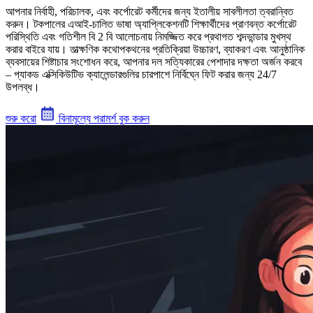
আপনার নির্বাহী, পরিচালক, এবং কর্পোরেট কর্মীদের জন্য ইতালীয় সাবলীলতা ত্বরান্বিত
করুন। টকপালের এআই-চালিত ভাষা অ্যাপ্লিকেশনটি শিক্ষার্থীদের প্রাণবন্ত কর্পোরেট
পরিস্থিতি এবং গতিশীল বি 2 বি আলোচনায় নিমজ্জিত করে প্রথাগত শব্দভান্ডার মুখস্থ
করার বাইরে যায়। তাত্ক্ষণিক কথোপকথনের প্রতিক্রিয়া উচ্চারণ, ব্যাকরণ এবং আনুষ্ঠানিক
ব্যবসায়ের শিষ্টাচার সংশোধন করে, আপনার দল সত্যিকারের পেশাদার দক্ষতা অর্জন করবে
– প্যাকড এক্সিকিউটিভ ক্যালেন্ডারগুলির চারপাশে নির্বিঘ্নে ফিট করার জন্য 24/7
উপলব্ধ।
শুরু করো
বিনামূল্যে পরামর্শ বুক করুন