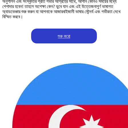
অনুশীলন এবং সংস্কৃতির প্রতি গভীর আগ্রহের সাথে, আপনি কোনও সময়ের মধ্যে
পেশাদার হবেন! তাহলে অপেক্ষা কেন? ডুবে যান এবং এই উত্তেজনাপূর্ণ ভাষাগত
অ্যাডভেঞ্চার শুরু করুন যা আপনাকে আজারবাইজানী ভাষার সৌন্দর্য এবং গভীরতা দেখে
বিস্মিত করবে।
শুরু করো