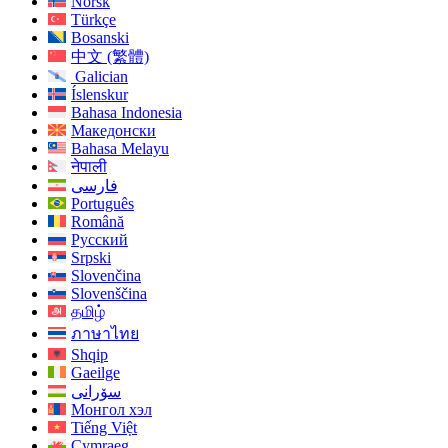
Norsk
Türkçe
Bosanski
中文 (繁體)
Galician
Íslenskur
Bahasa Indonesia
Македонски
Bahasa Melayu
नेपाली
فارسی
Português
Română
Русский
Srpski
Slovenčina
Slovenščina
தமிழ்
ภาษาไทย
Shqip
Gaeilge
سۆرانی
Монгол хэл
Tiếng Việt
Cymraeg