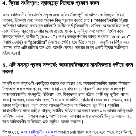
4. ক্রিয়া সংমিশ্রণ: স্বাচ্ছন্দ্যে নিজেকে প্রকাশ করুন
আজারবাইজানীয় ক্রিয়াগুলি সমৃদ্ধ এবং অভিব্যক্তিপূর্ণ, যা আপনাকে বিস্তৃত ক্রিয়া,
আবেগ, উদ্দেশ্য এবং আরও অনেক কিছু প্রকাশ করতে দেয়। আজারবাইজানীয় ক্রিয়া
সংমিশ্রণ আয়ত্ত করার মূল চাবিকাঠি অসীম ফর্ম (ক্রিয়াটির মৌলিক, অসংযোজিত রূপ)
এবং বিভিন্ন প্রত্যয় বোঝার মধ্যে রয়েছে যা কাল, ব্যক্তি এবং সংখ্যা নির্দেশ করে।
উদাহরণস্বরূপ, অসীম “görmək” (দেখা) কনজুগেশনের জাদুর মাধ্যমে “görürəm”
(আমি দেখছি) বা “gördüm” (আমি দেখেছি) হয়ে উঠতে পারে। অনুশীলন নিখুঁত করে
তোলে, তাই এটি চালিয়ে যান এবং আপনি কোনও সময়ের মধ্যে একটি ক্রিয়া সংমিশ্রণ
হুইজ হবেন!
5. এটি সমস্ত প্রসঙ্গ সম্পর্কে: আজারবাইজানের মানসিকতার গভীরে খনন
করুন!
আপনি যখন বাক্যগুলি একত্রিত করতে শুরু করেন এবং আজারবাইজানীয় ভাষায় নিজেকে
নিমজ্জিত করতে শুরু করেন, তখন সর্বদা মনে রাখবেন যে প্রসঙ্গটি অত্যন্ত গুরুত্বপূর্ণ।
আজারবাইজানীয় সংস্কৃতি, ইতিহাস এবং বিশ্বদর্শন ভাষা গঠনে একটি বড় ভূমিকা পালন
করে। অতএব, যেমন তারা বলে, “রোমে থাকাকালীন, রোমানরা যেমন করে, তেমনই কর।
ভাষার সত্যিকারের ধারণা পেতে আজারবাইজানের মানসিকতায় ডুব দিন। স্থানীয়
ভাষাভাষীদের সাথে জড়িত থাকুন, স্থানীয় সাহিত্য অন্বেষণ করুন এবং ভাষার বৈশিষ্ট্যগুলি
আলিঙ্গন করুন। বিশ্বাস করুন, আপনি কেবল আপনার ভাষার দক্ষতাই উন্নত করবেন না,
তবে অবিস্মরণীয় অভিজ্ঞতা এবং স্মৃতিও অর্জন করবেন।
উপসংহারে,
আজারবাইজানীয় ব্যাকরণ
প্রথমে চ্যালেঞ্জিং বলে মনে হতে পারে, তবে উত্সর্গ,