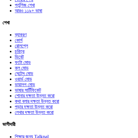
পর্তুগিজ শেখা
আরও ১১৯+ ভাষা
শেখা
ব্যাকরণ
কোর্স
রোলপ্লে
চরিত্র
ডিবেট
ফটো মোড
কল মোড
সেন্টেন্স মোড
ওয়ার্ড মোড
ডায়ালগ মোড
ভাষার সার্টিফিকেট
শোনার দক্ষতা উন্নত করো
কথা বলার দক্ষতা উন্নত করো
পড়ার দক্ষতা উন্নত করো
লেখার দক্ষতা উন্নত করো
ভাগীদারী
শিক্ষার জন্য Talkpal