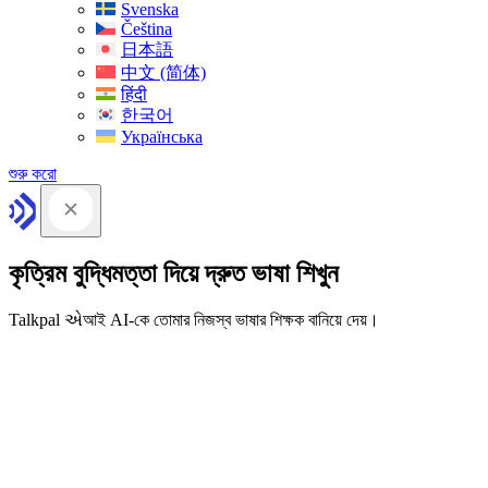
Svenska
Čeština
日本語
中文 (简体)
हिंदी
한국어
Українська
শুরু করো
কৃত্রিম বুদ্ধিমত্তা দিয়ে দ্রুত ভাষা শিখুন
Talkpal એআই AI-কে তোমার নিজস্ব ভাষার শিক্ষক বানিয়ে দেয়।