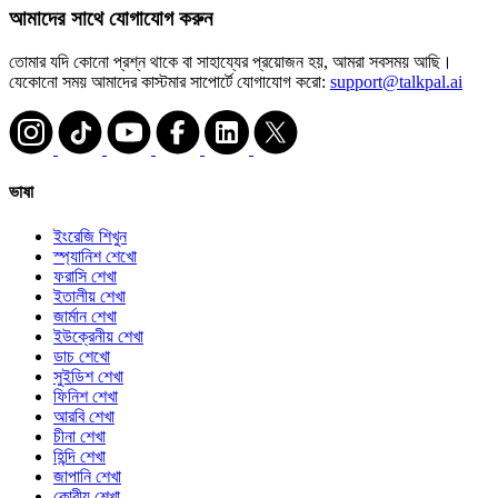
আমাদের সাথে যোগাযোগ করুন
তোমার যদি কোনো প্রশ্ন থাকে বা সাহায্যের প্রয়োজন হয়, আমরা সবসময় আছি।
যেকোনো সময় আমাদের কাস্টমার সাপোর্টে যোগাযোগ করো:
support@talkpal.ai
ভাষা
ইংরেজি শিখুন
স্প্যানিশ শেখো
ফরাসি শেখা
ইতালীয় শেখা
জার্মান শেখা
ইউক্রেনীয় শেখা
ডাচ শেখো
সুইডিশ শেখা
ফিনিশ শেখা
আরবি শেখা
চীনা শেখা
হিন্দি শেখা
জাপানি শেখা
কোরীয় শেখা