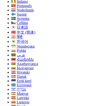
Italiano
Português
Nederlands
Suomi
Svenska
Čeština
日本語
中文 (简体)
हिंदी
한국어
Українська
Polski
عربي
Հայերեն
Azərbaycanca
Български
Hrvatski
Dansk
Eesti keel
Ελληνικά
עִברִית
Magyar
Latviski
Lietuvių