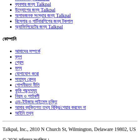
ব্যবসার জন্য Talkpal
উদ্যোগের জন্য Talkpal
অলাভজনক সংস্থার জন্য Talkpal
রিসেলার ও পার্টনারশিপের জন্য টকপাল
অ্যাফিলিয়েটের জন্য Talkpal
কোম্পানি
আমাদের সম্পর্কে
ব্লগ
প্রেস
মূল্য
যোগাযোগ করো
সাহায্য কেন্দ্র
গোপনীয়তা নীতি
কুকি পছন্দসমূহ
নিয়ম ও শর্তাবলী
এন্ড-ইউজার লাইসেন্স চুক্তি
আমার ব্যক্তিগত তথ্য বিক্রি/শেয়ার করবেন না
আইনি তথ্য
Talkpal, Inc., 2810 N Church St, Wilmington, Delaware 19802, US
© 2026 সর্বস্বত্ব সংরক্ষিত।