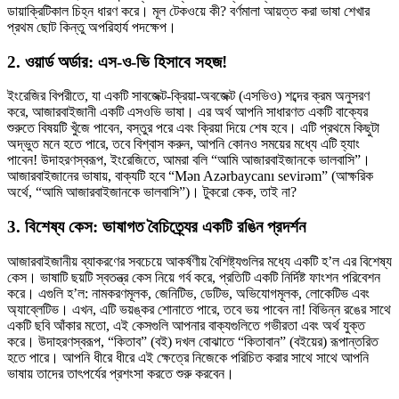
ডায়াক্রিটিকাল চিহ্ন ধারণ করে। মূল টেকওয়ে কী? বর্ণমালা আয়ত্ত করা ভাষা শেখার
প্রথম ছোট কিন্তু অপরিহার্য পদক্ষেপ।
2. ওয়ার্ড অর্ডার: এস-ও-ভি হিসাবে সহজ!
ইংরেজির বিপরীতে, যা একটি সাবজেক্ট-ক্রিয়া-অবজেক্ট (এসভিও) শব্দের ক্রম অনুসরণ
করে, আজারবাইজানী একটি এসওভি ভাষা। এর অর্থ আপনি সাধারণত একটি বাক্যের
শুরুতে বিষয়টি খুঁজে পাবেন, বস্তুর পরে এবং ক্রিয়া দিয়ে শেষ হবে। এটি প্রথমে কিছুটা
অদ্ভুত মনে হতে পারে, তবে বিশ্বাস করুন, আপনি কোনও সময়ের মধ্যে এটি হ্যাং
পাবেন! উদাহরণস্বরূপ, ইংরেজিতে, আমরা বলি “আমি আজারবাইজানকে ভালবাসি”।
আজারবাইজানের ভাষায়, বাক্যটি হবে “Mən Azərbaycanı sevirəm” (আক্ষরিক
অর্থে, “আমি আজারবাইজানকে ভালবাসি”)। টুকরো কেক, তাই না?
3. বিশেষ্য কেস: ভাষাগত বৈচিত্র্যের একটি রঙিন প্রদর্শন
আজারবাইজানীয় ব্যাকরণের সবচেয়ে আকর্ষণীয় বৈশিষ্ট্যগুলির মধ্যে একটি হ’ল এর বিশেষ্য
কেস। ভাষাটি ছয়টি স্বতন্ত্র কেস নিয়ে গর্ব করে, প্রতিটি একটি নির্দিষ্ট ফাংশন পরিবেশন
করে। এগুলি হ’ল: নামকরণমূলক, জেনিটিভ, ডেটিভ, অভিযোগমূলক, লোকেটিভ এবং
অ্যাব্লেটিভ। এখন, এটি ভয়ঙ্কর শোনাতে পারে, তবে ভয় পাবেন না! বিভিন্ন রঙের সাথে
একটি ছবি আঁকার মতো, এই কেসগুলি আপনার বাক্যগুলিতে গভীরতা এবং অর্থ যুক্ত
করে। উদাহরণস্বরূপ, “কিতাব” (বই) দখল বোঝাতে “কিতাবান” (বইয়ের) রূপান্তরিত
হতে পারে। আপনি ধীরে ধীরে এই ক্ষেত্রে নিজেকে পরিচিত করার সাথে সাথে আপনি
ভাষায় তাদের তাৎপর্যের প্রশংসা করতে শুরু করবেন।