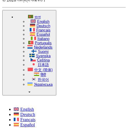
বাংলা
English
Deutsch
Français
Español
Italiano
Português
Nederlands
Suomi
Svenska
Čeština
日本語
中文 (简体)
हिंदी
한국어
Українська
English
Deutsch
Français
Español