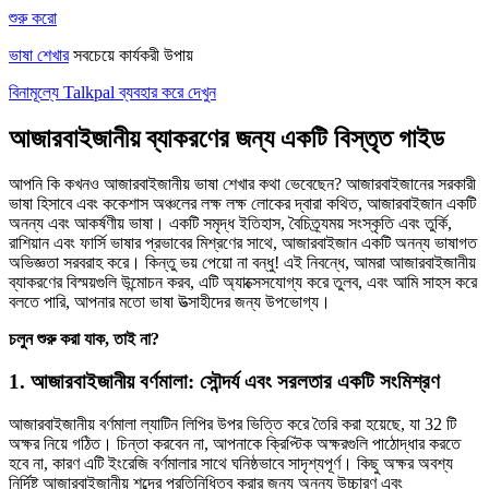
শুরু করো
ভাষা শেখার
সবচেয়ে কার্যকরী উপায়
বিনামূল্যে Talkpal ব্যবহার করে দেখুন
আজারবাইজানীয় ব্যাকরণের জন্য একটি বিস্তৃত গাইড
আপনি কি কখনও আজারবাইজানীয় ভাষা শেখার কথা ভেবেছেন? আজারবাইজানের সরকারী
ভাষা হিসাবে এবং ককেশাস অঞ্চলের লক্ষ লক্ষ লোকের দ্বারা কথিত, আজারবাইজান একটি
অনন্য এবং আকর্ষণীয় ভাষা। একটি সমৃদ্ধ ইতিহাস, বৈচিত্র্যময় সংস্কৃতি এবং তুর্কি,
রাশিয়ান এবং ফার্সি ভাষার প্রভাবের মিশ্রণের সাথে, আজারবাইজান একটি অনন্য ভাষাগত
অভিজ্ঞতা সরবরাহ করে। কিন্তু ভয় পেয়ো না বন্ধু! এই নিবন্ধে, আমরা আজারবাইজানীয়
ব্যাকরণের বিস্ময়গুলি উন্মোচন করব, এটি অ্যাক্সেসযোগ্য করে তুলব, এবং আমি সাহস করে
বলতে পারি, আপনার মতো ভাষা উত্সাহীদের জন্য উপভোগ্য।
চলুন শুরু করা যাক, তাই না?
1. আজারবাইজানীয় বর্ণমালা: সৌন্দর্য এবং সরলতার একটি সংমিশ্রণ
আজারবাইজানীয় বর্ণমালা ল্যাটিন লিপির উপর ভিত্তি করে তৈরি করা হয়েছে, যা 32 টি
অক্ষর নিয়ে গঠিত। চিন্তা করবেন না, আপনাকে ক্রিপ্টিক অক্ষরগুলি পাঠোদ্ধার করতে
হবে না, কারণ এটি ইংরেজি বর্ণমালার সাথে ঘনিষ্ঠভাবে সাদৃশ্যপূর্ণ। কিছু অক্ষর অবশ্য
নির্দিষ্ট আজারবাইজানীয় শব্দের প্রতিনিধিত্ব করার জন্য অনন্য উচ্চারণ এবং