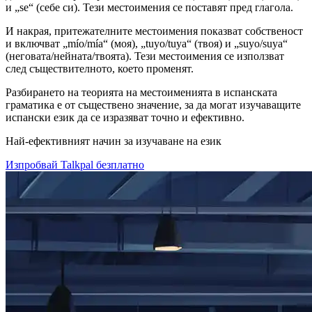
и „se“ (себе си). Тези местоимения се поставят пред глагола.
И накрая, притежателните местоимения показват собственост
и включват „mío/mía“ (моя), „tuyo/tuya“ (твоя) и „suyo/suya“
(неговата/нейната/твоята). Тези местоимения се използват
след съществителното, което променят.
Разбирането на теорията на местоименията в испанската
граматика е от съществено значение, за да могат изучаващите
испански език да се изразяват точно и ефективно.
Най-ефективният начин за изучаване на език
Изпробвай Talkpal безплатно