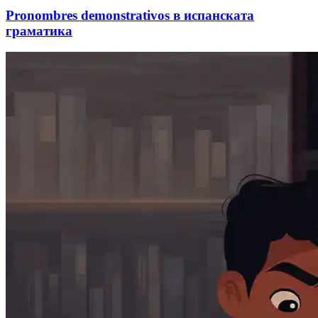
Pronombres demonstrativos в испанската
граматика