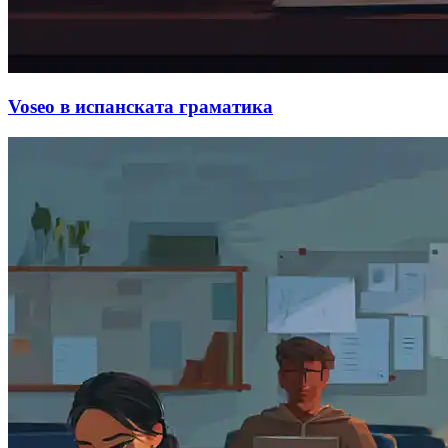
Voseo в испанската граматика