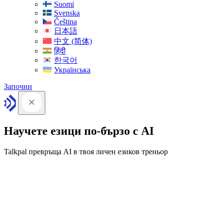
Suomi
Svenska
Čeština
日本語
中文 (简体)
हिंदी
한국어
Українська
Започни
Научете езици по-бързо с AI
Talkpal превръща AI в твоя личен езиков треньор