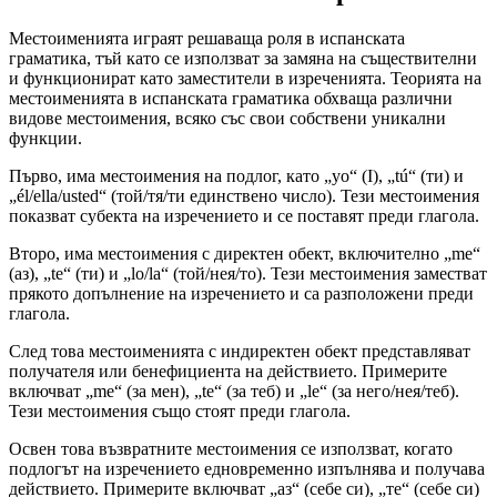
Местоименията играят решаваща роля в испанската
граматика, тъй като се използват за замяна на съществителни
и функционират като заместители в изреченията. Теорията на
местоименията в испанската граматика обхваща различни
видове местоимения, всяко със свои собствени уникални
функции.
Първо, има местоимения на подлог, като „yo“ (I), „tú“ (ти) и
„él/ella/usted“ (той/тя/ти единствено число). Тези местоимения
показват субекта на изречението и се поставят преди глагола.
Второ, има местоимения с директен обект, включително „me“
(аз), „te“ (ти) и „lo/la“ (той/нея/то). Тези местоимения заместват
прякото допълнение на изречението и са разположени преди
глагола.
След това местоименията с индиректен обект представляват
получателя или бенефициента на действието. Примерите
включват „me“ (за мен), „te“ (за теб) и „le“ (за него/нея/теб).
Тези местоимения също стоят преди глагола.
Освен това възвратните местоимения се използват, когато
подлогът на изречението едновременно изпълнява и получава
действието. Примерите включват „аз“ (себе си), „те“ (себе си)