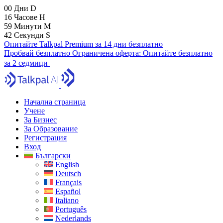
00
Дни
D
16
Часове
H
59
Минути
M
40
Секунди
S
Опитайте Talkpal Premium за 14 дни безплатно
Пробвай безплатно
Ограничена оферта:
Опитайте безплатно
за 2 седмици
Начална страница
Учене
За Бизнес
За Образование
Регистрация
Вход
Български
English
Deutsch
Français
Español
Italiano
Português
Nederlands