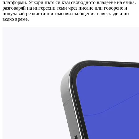
платформи. Ускори пътя си към свободното владеене на езика,
разговаряй на интересни теми чрез писане или говорене и
получавай реалистични гласови съобщения навсякъде и по
всяко време.