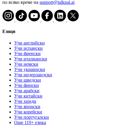
по всяко време на
support@talkpal.ai
Езици
Учи английски
Учи испански
Учи френски
Учи италиански
Учи немски
Учи украински
Учи нидерландски
Учи шведски
Учи фински
Учи арабски
Учи китайски
Учи хинди
Учи японски
Учи корейски
Учи португалски
Още 119+ езика