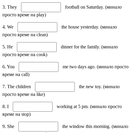
3. They
football on Saturday. (минало
просто време на play)
4. We
the house yesterday. (минало
просто време на clean)
5. He
dinner for the family. (минало
просто време на cook)
6. You
me two days ago. (минало просто
време на call)
7. The children
the new toy. (минало
просто време на like)
8. I
working at 5 pm. (минало просто
време на stop)
9. She
the window this morning. (минало