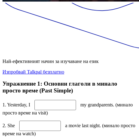
Най-ефективният начин за изучаване на език
Изпробвай Talkpal безплатно
Упражнение 1: Основни глаголи в минало
просто време (Past Simple)
1. Yesterday, I
my grandparents. (минало
просто време на visit)
2. She
a movie last night. (минало просто
време на watch)