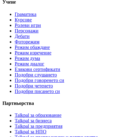
Учене
Граматика
Курсове
Ролеви игри
Персонажи
Дебати
Фоторежим
Режим обаждане
Режим изречение
Режим дума
Режим диалог
Езикови сертификати
Подобри слушането
Подобри говоренето си
Подобри четенето
Подобри писането си
Партньорства
Talkpal за образование
Talkpal за бизнеса
Talkpal за предприятия
Talkpal за НПО