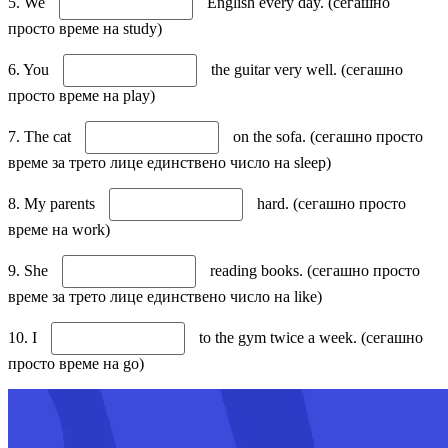
5. We
English every day. (сегашно
просто време на study)
6. You
the guitar very well. (сегашно
просто време на play)
7. The cat
on the sofa. (сегашно просто
време за трето лице единствено число на sleep)
8. My parents
hard. (сегашно просто
време на work)
9. She
reading books. (сегашно просто
време за трето лице единствено число на like)
10. I
to the gym twice a week. (сегашно
просто време на go)