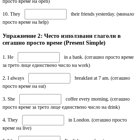
просто време на open)
10. They
their friends yesterday. (минало
просто време на help)
Упражнение 2: Често използвани глаголи в
сегашно просто време (Present Simple)
1. He
in a bank. (сегашно просто време
за трето лице единствено число на work)
2. I always
breakfast at 7 am. (сегашно
просто време на eat)
3. She
coffee every morning. (сегашно
просто време за трето лице единствено число на drink)
4. They
in London. (сегашно просто
време на live)