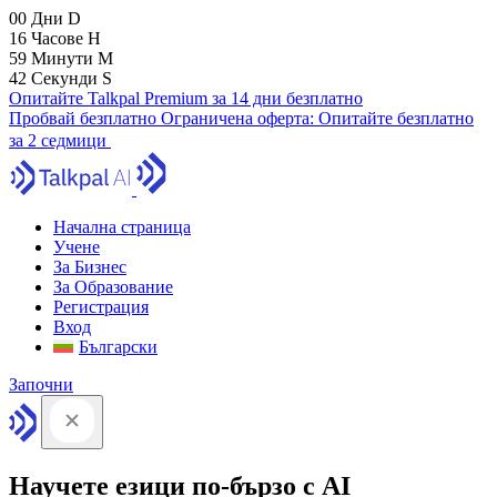
00
Дни
D
16
Часове
H
59
Минути
M
41
Секунди
S
Опитайте Talkpal Premium за 14 дни безплатно
Пробвай безплатно
Ограничена оферта:
Опитайте безплатно
за 2 седмици
Начална страница
Учене
За Бизнес
За Образование
Регистрация
Вход
Български
Започни
Научете езици по-бързо с AI