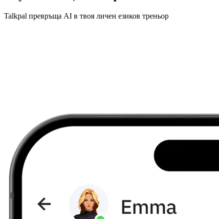
Talkpal превръща AI в твоя личен езиков треньор