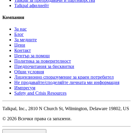
Talkpal за препродавачи и партньорства
Talkpal афилиейт
Компания
За нас
Блог
За медиите
Цени
Контакт
Център за помощ
Политика за поверителност
Предпочитания за бисквитки
Общи условия
Лицензионно споразумение за краен потребител
Не продавайте/споделяйте личната ми информация
Импресум
Safety and Crisis Resources
Talkpal, Inc., 2810 N Church St, Wilmington, Delaware 19802, US
© 2026 Всички права са запазени.