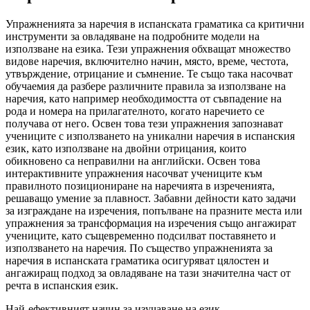
Упражненията за наречия в испанската граматика са критични
инструменти за овладяване на подробните модели на
използване на езика. Тези упражнения обхващат множество
видове наречия, включително начин, място, време, честота,
утвърждение, отрицание и съмнение. Те също така насочват
обучаемия да разбере различните правила за използване на
наречия, като например необходимостта от съвпадение на
рода и номера на прилагателното, когато наречието се
получава от него. Освен това тези упражнения запознават
учениците с използването на уникални наречия в испанския
език, като използване на двойни отрицания, които
обикновено са неправилни на английски. Освен това
интерактивните упражнения насочват учениците към
правилното позициониране на наречията в изреченията,
решаващо умение за плавност. Забавни дейности като задачи
за изграждане на изречения, попълване на празните места или
упражнения за трансформация на изречения също ангажират
учениците, като същевременно подсилват поставянето и
използването на наречия. По същество упражненията за
наречия в испанската граматика осигуряват цялостен и
ангажиращ подход за овладяване на тази значителна част от
речта в испанския език.
Най-ефективният начин за изучаване на език