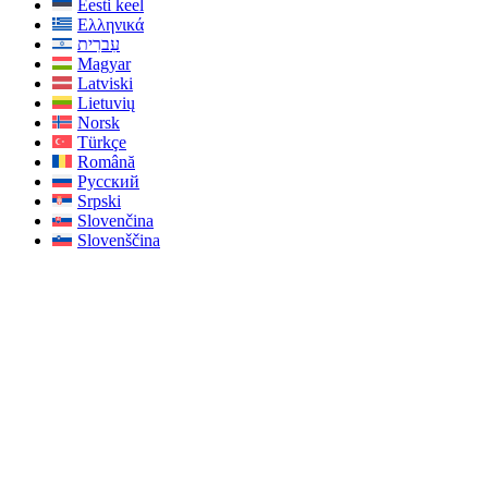
Eesti keel
Ελληνικά
עִברִית
Magyar
Latviski
Lietuvių
Norsk
Türkçe
Română
Русский
Srpski
Slovenčina
Slovenščina