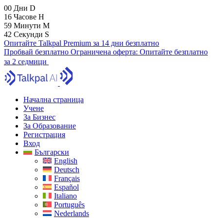
00
Дни
D
16
Часове
H
59
Минути
M
41
Секунди
S
Опитайте Talkpal Premium за 14 дни безплатно
Пробвай безплатно
Ограничена оферта:
Опитайте безплатно
за 2 седмици
Начална страница
Учене
За Бизнес
За Образование
Регистрация
Вход
Български
English
Deutsch
Français
Español
Italiano
Português
Nederlands