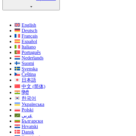
English
Deutsch
Français
Español
Italiano
Português
Nederlands
Suomi
Svenska
Čeština
日本語
中文 (简体)
हिंदी
한국어
Українська
Polski
عربي
Български
Hrvatski
Dansk