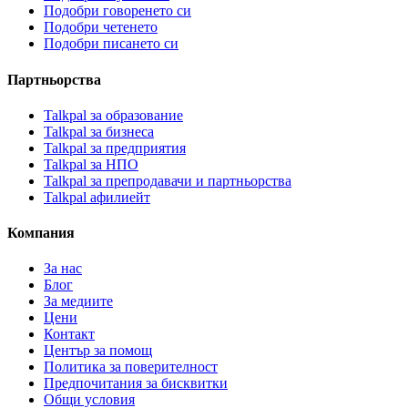
Подобри говоренето си
Подобри четенето
Подобри писането си
Партньорства
Talkpal за образование
Talkpal за бизнеса
Talkpal за предприятия
Talkpal за НПО
Talkpal за препродавачи и партньорства
Talkpal афилиейт
Компания
За нас
Блог
За медиите
Цени
Контакт
Център за помощ
Политика за поверителност
Предпочитания за бисквитки
Общи условия