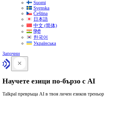
Suomi
Svenska
Čeština
日本語
中文 (简体)
हिंदी
한국어
Українська
Започни
Научете езици по-бързо с AI
Talkpal превръща AI в твоя личен езиков треньор