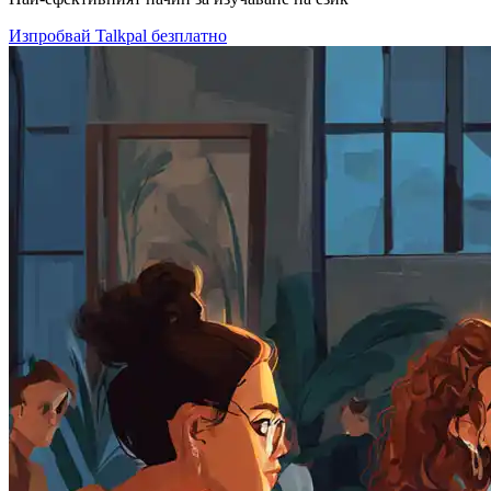
Изпробвай Talkpal безплатно