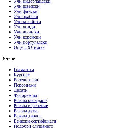
Учи нидерландски
Учи шведски
Учи фински
Учи арабски
Учи китайски
Учи хинди
Учи японски
Учи корейски
Учи португалски
Още 119+ езика
Учене
Граматика
Курсове
Ролеви игри
Персонажи
Дебати
Фоторежим
Режим обаждане
Режим изречение
Режим дума
Режим диалог
Езикови сертификати
Подобри слушането