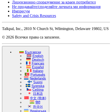
Лицензионно споразумение за краен потребител
Не продавайте/споделяйте личната ми информация
Импресум
Safety and Crisis Resources
Talkpal, Inc., 2810 N Church St, Wilmington, Delaware 19802, US
© 2026 Всички права са запазени.
Български
English
Deutsch
Français
Español
Italiano
Português
Nederlands
Suomi
Svenska
Čeština
日本語
中文 (简体)
हिंदी
한국어
Українська