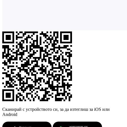
Сканирай с устройството си, за да изтеглиш за iOS или
Android