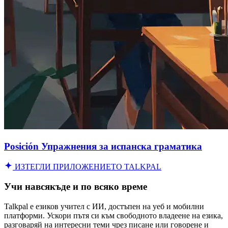
Posición Упражнения за испанска граматика
ИЗТЕГЛИ ПРИЛОЖЕНИЕТО TALKPAL
Учи навсякъде и по всяко време
Talkpal е езиков учител с ИИ, достъпен на уеб и мобилни
платформи. Ускори пътя си към свободното владеене на езика,
разговаряй на интересни теми чрез писане или говорене и