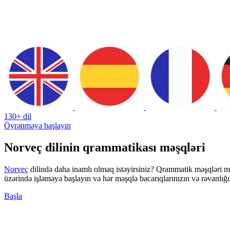
130+ dil
Öyrənməyə başlayın
Norveç dilinin qrammatikası məşqləri
Norveç
dilində daha inamlı olmaq istəyirsiniz? Qrammatik məşqləri 
üzərində işləməyə başlayın və hər məşqlə bacarıqlarınızın və rəvanlı
Başla