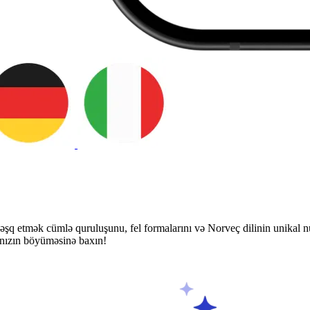
məşq etmək cümlə quruluşunu, fel formalarını və Norveç dilinin unika
ğınızın böyüməsinə baxın!