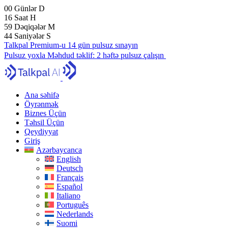
00
Günlər
D
16
Saat
H
59
Dəqiqələr
M
43
Saniyələr
S
Talkpal Premium-u 14 gün pulsuz sınayın
Pulsuz yoxla
Məhdud təklif:
2 həftə pulsuz çalışın
Ana səhifə
Öyrənmək
Biznes Üçün
Təhsil Üçün
Qeydiyyat
Giriş
Azərbaycanca
English
Deutsch
Français
Español
Italiano
Português
Nederlands
Suomi