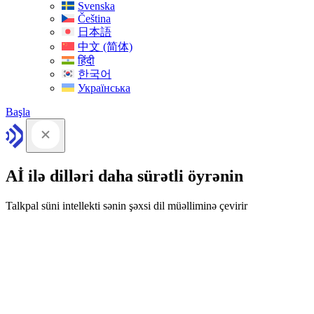
Svenska
Čeština
日本語
中文 (简体)
हिंदी
한국어
Українська
Başla
Aİ ilə dilləri daha sürətli öyrənin
Talkpal süni intellekti sənin şəxsi dil müəlliminə çevirir