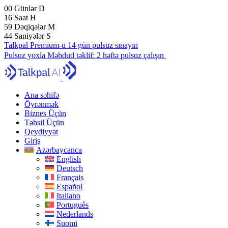
00
Günlər
D
16
Saat
H
59
Dəqiqələr
M
43
Saniyələr
S
Talkpal Premium-u 14 gün pulsuz sınayın
Pulsuz yoxla
Məhdud təklif:
2 həftə pulsuz çalışın
Ana səhifə
Öyrənmək
Biznes Üçün
Təhsil Üçün
Qeydiyyat
Giriş
Azərbaycanca
English
Deutsch
Français
Español
Italiano
Português
Nederlands
Suomi