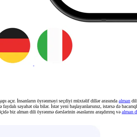
pı açır. İnsanların öyrənməyi seçdiyi müxtəlif dillər arasında
alman
dil
dalı səyahət ola bilər. İstər yeni başlayanlarsınız, istərsə də bacarıqlar
çidə biz alman dili öyrənmə dərslərinin əsaslarını araşdırırıq və
alman di