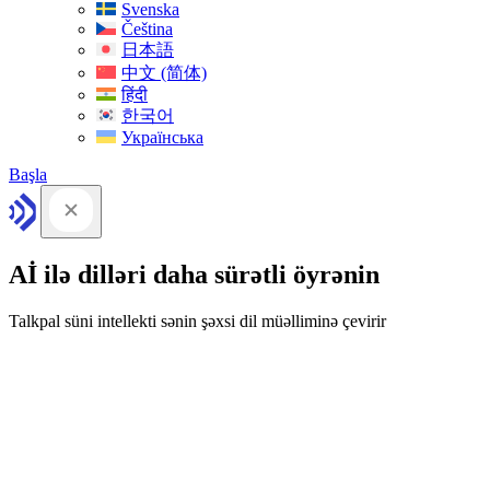
Svenska
Čeština
日本語
中文 (简体)
हिंदी
한국어
Українська
Başla
Aİ ilə dilləri daha sürətli öyrənin
Talkpal süni intellekti sənin şəxsi dil müəlliminə çevirir