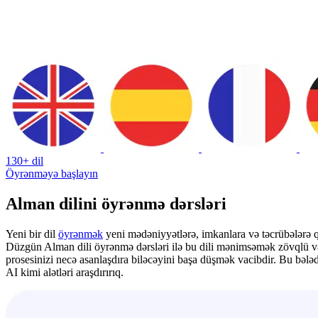
130+ dil
Öyrənməyə başlayın
Alman dilini öyrənmə dərsləri
Yeni bir dil
öyrənmək
yeni mədəniyyətlərə, imkanlara və təcrübələrə qa
Düzgün Alman dili öyrənmə dərsləri ilə bu dili mənimsəmək zövqlü və fay
prosesinizi necə asanlaşdıra biləcəyini başa düşmək vacibdir. Bu bələd
AI kimi alətləri araşdırırıq.