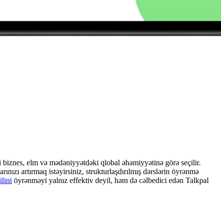
i biznes, elm və mədəniyyətdəki qlobal əhəmiyyətinə görə seçilir.
ınızı artırmaq istəyirsiniz, strukturlaşdırılmış dərslərin öyrənmə
lini
öyrənməyi yalnız effektiv deyil, həm də cəlbedici edən Talkpal