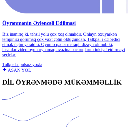
Öyrənmənin Əyləncəli Edilməsi
Biz inanırıq ki, təhsil yolu çox xoş olmalıdır. Onlayn oxuyarkən
tempinizi qorumaq çox vaxt çətin olduğundan, Talkpal-ı cəlbedici
etmək üçün yaratdıq. Oyun o qədər maraqlı dizayn olunub ki,
insanlar video oyun oynamaq əvəzinə bacarıqlarını inkişaf etdirməyi
seçirlər.
Talkpal‑ı pulsuz yoxla
ASAN YOL
DİL ÖYRƏNMƏDƏ MÜKƏMMƏLLİK