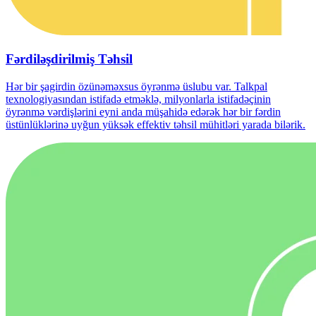
Fərdiləşdirilmiş Təhsil
Hər bir şagirdin özünəməxsus öyrənmə üslubu var. Talkpal
texnologiyasından istifadə etməklə, milyonlarla istifadəçinin
öyrənmə vərdişlərini eyni anda müşahidə edərək hər bir fərdin
üstünlüklərinə uyğun yüksək effektiv təhsil mühitləri yarada bilərik.