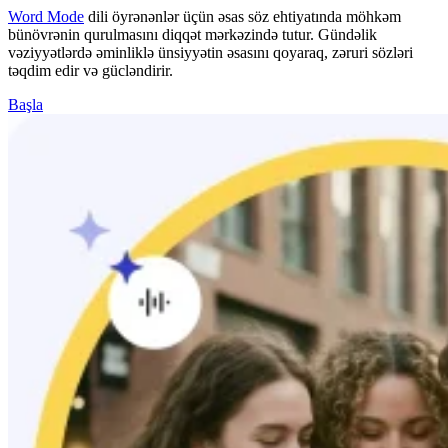
Word Mode
dili öyrənənlər üçün əsas söz ehtiyatında möhkəm
bünövrənin qurulmasını diqqət mərkəzində tutur. Gündəlik
vəziyyətlərdə əminliklə ünsiyyətin əsasını qoyaraq, zəruri sözləri
təqdim edir və gücləndirir.
Başla