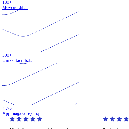
130+
Mövcud dillər
300+
Unikal təcrübələr
4.7
/5
App mağaza reytinq