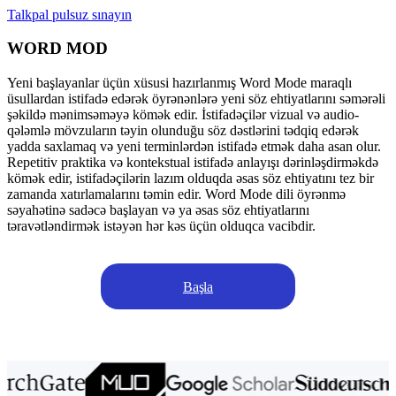
Talkpal pulsuz sınayın
WORD MOD
Yeni başlayanlar üçün xüsusi hazırlanmış Word Mode maraqlı
üsullardan istifadə edərək öyrənənlərə yeni söz ehtiyatlarını səmərəli
şəkildə mənimsəməyə kömək edir. İstifadəçilər vizual və audio-
qələmlə mövzuların təyin olunduğu söz dəstlərini tədqiq edərək
yadda saxlamaq və yeni terminlərdən istifadə etmək daha asan olur.
Repetitiv praktika və kontekstual istifadə anlayışı dərinləşdirməkdə
kömək edir, istifadəçilərin lazım olduqda əsas söz ehtiyatını tez bir
zamanda xatırlamalarını təmin edir. Word Mode dili öyrənmə
səyahətinə sadəcə başlayan və ya əsas söz ehtiyatlarını
təravətləndirmək istəyən hər kəs üçün olduqca vacibdir.
Başla