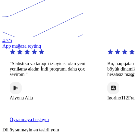
4.7
/5
App mağaza reytinq
yeni
Bu, həqiqətən də diqqətəlayiq proqramdır. Bu,
"Bu 
çox
böyük dinamik və maraqlı üsullarla saysız-
başqa
hesabsız məşğuliyyətlər təklif edir".
bilmə
üçün 
Igorino112France
Alex
Öyrənməyə başlayın
Dil öyrənməyin ən təsirli yolu