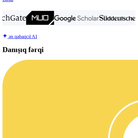
ən qabaqcıl AI
Danışıq fərqi