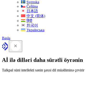
Svenska
Čeština
日本語
中文 (简体)
हिंदी
한국어
Українська
Başla
Aİ ilə dilləri daha sürətli öyrənin
Talkpal süni intellekti sənin şəxsi dil müəlliminə çevirir