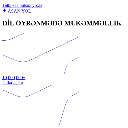
Talkpal‑ı pulsuz yoxla
ASAN YOL
DİL ÖYRƏNMƏDƏ MÜKƏMMƏLLİK
10,000,000+
İstifadəçilər