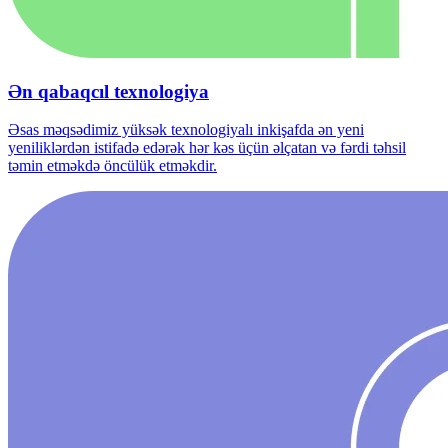
Ən qabaqcıl texnologiya
Əsas məqsədimiz yüksək texnologiyalı inkişafda ən yeni
yeniliklərdən istifadə edərək hər kəs üçün əlçatan və fərdi təhsil
təmin etməkdə öncülük etməkdir.