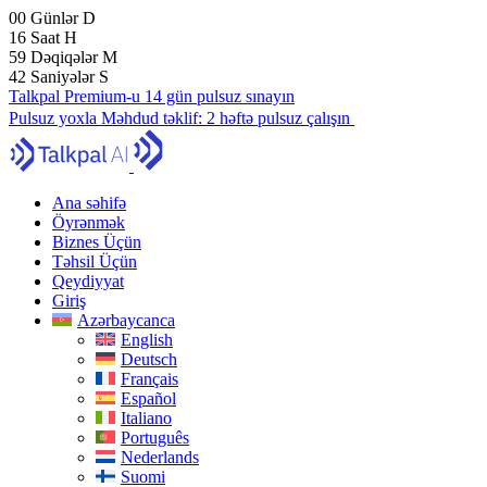
00
Günlər
D
16
Saat
H
59
Dəqiqələr
M
41
Saniyələr
S
Talkpal Premium-u 14 gün pulsuz sınayın
Pulsuz yoxla
Məhdud təklif:
2 həftə pulsuz çalışın
Ana səhifə
Öyrənmək
Biznes Üçün
Təhsil Üçün
Qeydiyyat
Giriş
Azərbaycanca
English
Deutsch
Français
Español
Italiano
Português
Nederlands
Suomi