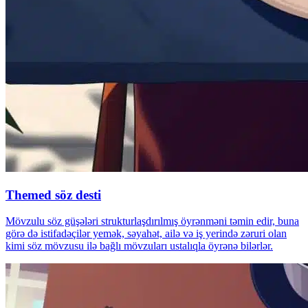
Themed söz desti
Mövzulu söz güşələri strukturlaşdırılmış öyrənməni təmin edir, buna
görə də istifadəçilər yemək, səyahət, ailə və iş yerində zəruri olan
kimi söz mövzusu ilə bağlı mövzuları ustalıqla öyrənə bilərlər.