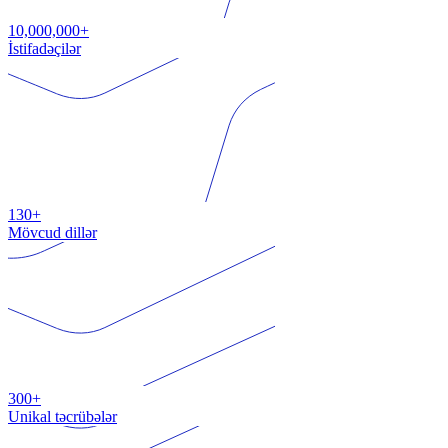
10,000,000+
İstifadəçilər
130+
Mövcud dillər
300+
Unikal təcrübələr