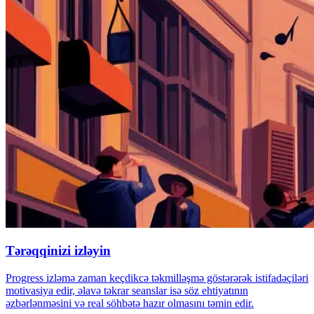
Tərəqqinizi izləyin
Progress izləmə zaman keçdikcə təkmilləşmə göstərərək istifadəçiləri
motivasiya edir, əlavə təkrar seanslar isə söz ehtiyatının
əzbərlənməsini və real söhbətə hazır olmasını təmin edir.