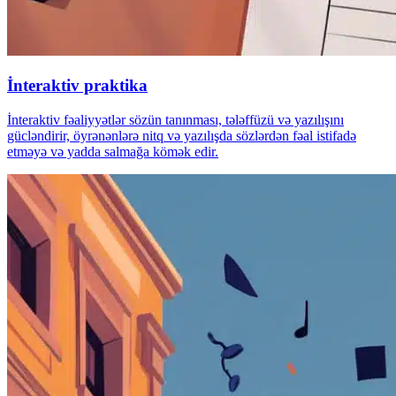
İnteraktiv praktika
İnteraktiv fəaliyyətlər sözün tanınması, tələffüzü və yazılışını
gücləndirir, öyrənənlərə nitq və yazılışda sözlərdən fəal istifadə
etməyə və yadda salmağa kömək edir.