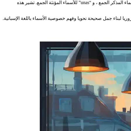
من ناحية أخرى ، فإن المقالة غير المحددة باللغة الإسبانية هي “un” للأسماء المذكر المفرد ، و “una” للأسماء المؤنثة المفردة ، و “unos” للأسماء المذكر الجمع ، و “unas” للأسماء المؤنثة الجمع. تشير هذه
ريا لبناء جمل صحيحة نحويا وفهم خصوصية الأسماء باللغة الإسبانية.