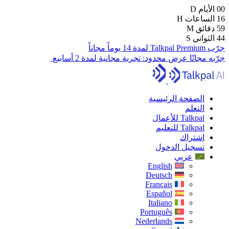
00
الأيام
D
16
الساعات
H
59
دقائق
M
42
الثواني
S
جرّب Talkpal Premium لمدة 14 يوماً مجاناً
جرّبه مجانًا
عرض محدود:
تجربة مجانية لمدة 2 أسابيع
الصفحة الرئيسية
التعلم
Talkpal للأعمال
Talkpal للتعليم
اشتراك
تسجيل الدخول
عربي
English
Deutsch
Français
Español
Italiano
Português
Nederlands