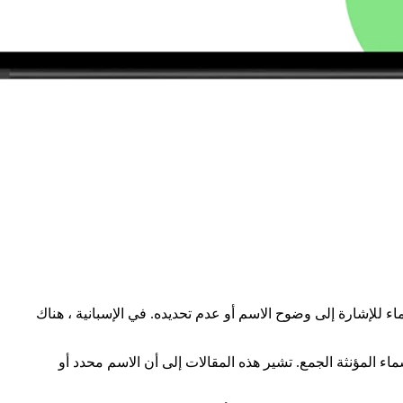
اء للإشارة إلى وضوح الاسم أو عدم تحديده. في الإسبانية ، هناك
اللغة الإسبانية هي “el” للأسماء المذكر المفرد ، و “la” للأسماء المؤنثة المفردة ، و “los” للأسماء المذكر الجمع ، و “las” للأسماء المؤنثة الجمع. تشير هذه المقالات إلى أن الاسم محدد أو