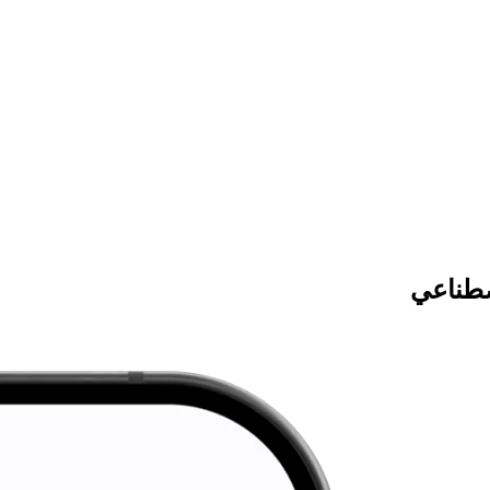
صطناعي