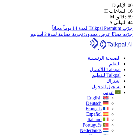
00
الأيام
D
16
الساعات
H
59
دقائق
M
43
الثواني
S
جرّب Talkpal Premium لمدة 14 يوماً مجاناً
جرّبه مجانًا
عرض محدود:
تجربة مجانية لمدة 2 أسابيع
الصفحة الرئيسية
التعلم
Talkpal للأعمال
Talkpal للتعليم
اشتراك
تسجيل الدخول
عربي
English
Deutsch
Français
Español
Italiano
Português
Nederlands