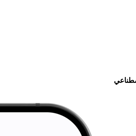
صطناعي