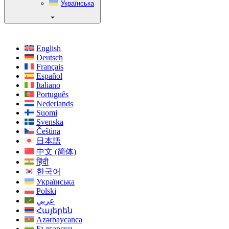
Українська
English
Deutsch
Français
Español
Italiano
Português
Nederlands
Suomi
Svenska
Čeština
日本語
中文 (简体)
हिंदी
한국어
Українська
Polski
عربي
Հայերեն
Azərbaycanca
Български