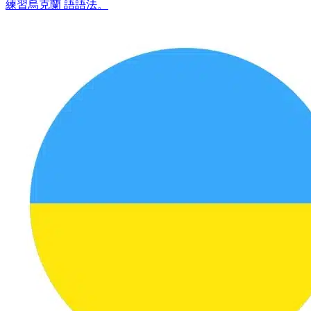
練習烏克蘭 語語法。