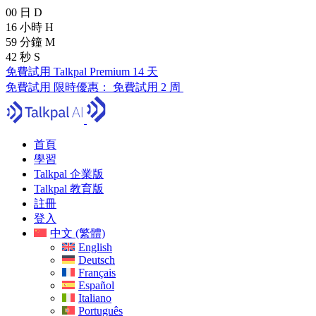
00
日
D
16
小時
H
59
分鐘
M
41
秒
S
免費試用 Talkpal Premium 14 天
免費試用
限時優惠：
免費試用 2 周
首頁
學習
Talkpal 企業版
Talkpal 教育版
註冊
登入
中文 (繁體)
English
Deutsch
Français
Español
Italiano
Português