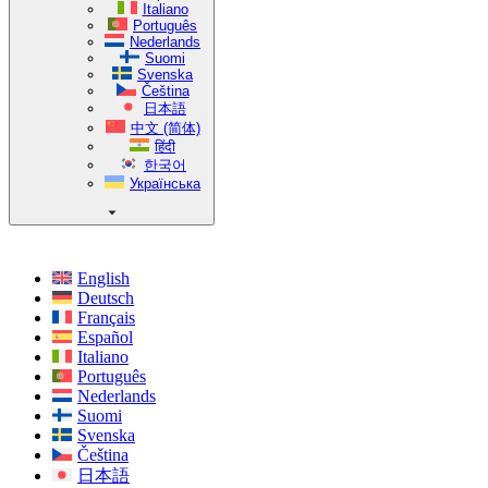
Italiano
Português
Nederlands
Suomi
Svenska
Čeština
日本語
中文 (简体)
हिंदी
한국어
Українська
English
Deutsch
Français
Español
Italiano
Português
Nederlands
Suomi
Svenska
Čeština
日本語