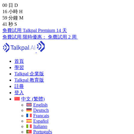
00
日
D
16
小時
H
59
分鐘
M
40
秒
S
免費試用 Talkpal Premium 14 天
免費試用
限時優惠：
免費試用 2 周
首頁
學習
Talkpal 企業版
Talkpal 教育版
註冊
登入
中文 (繁體)
English
Deutsch
Français
Español
Italiano
Português