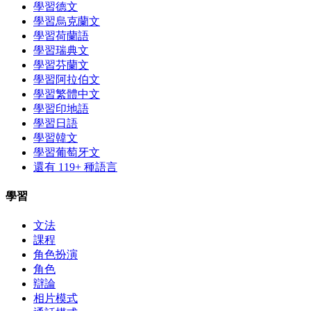
學習德文
學習烏克蘭文
學習荷蘭語
學習瑞典文
學習芬蘭文
學習阿拉伯文
學習繁體中文
學習印地語
學習日語
學習韓文
學習葡萄牙文
還有 119+ 種語言
學習
文法
課程
角色扮演
角色
辯論
相片模式