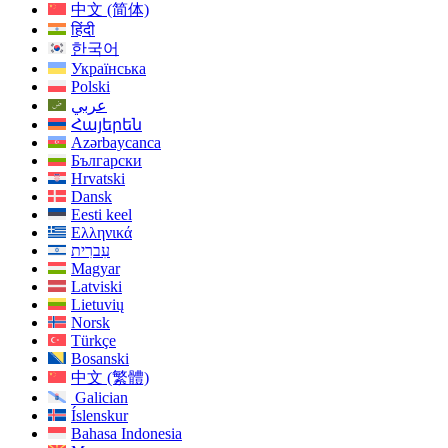
中文 (简体)
हिंदी
한국어
Українська
Polski
عربي
Հայերեն
Azərbaycanca
Български
Hrvatski
Dansk
Eesti keel
Ελληνικά
עִברִית
Magyar
Latviski
Lietuvių
Norsk
Türkçe
Bosanski
中文 (繁體)
Galician
Íslenskur
Bahasa Indonesia