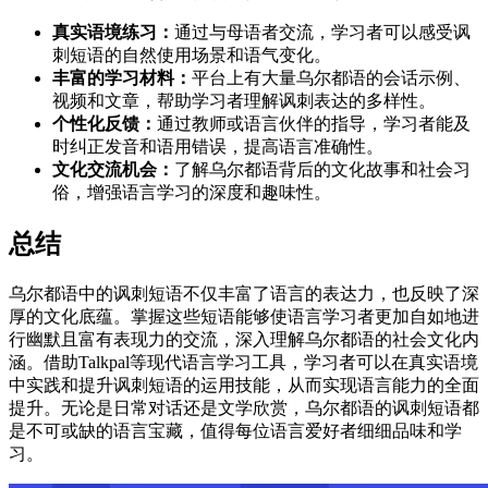
真实语境练习：
通过与母语者交流，学习者可以感受讽
刺短语的自然使用场景和语气变化。
丰富的学习材料：
平台上有大量乌尔都语的会话示例、
视频和文章，帮助学习者理解讽刺表达的多样性。
个性化反馈：
通过教师或语言伙伴的指导，学习者能及
时纠正发音和语用错误，提高语言准确性。
文化交流机会：
了解乌尔都语背后的文化故事和社会习
俗，增强语言学习的深度和趣味性。
总结
乌尔都语中的讽刺短语不仅丰富了语言的表达力，也反映了深
厚的文化底蕴。掌握这些短语能够使语言学习者更加自如地进
行幽默且富有表现力的交流，深入理解乌尔都语的社会文化内
涵。借助Talkpal等现代语言学习工具，学习者可以在真实语境
中实践和提升讽刺短语的运用技能，从而实现语言能力的全面
提升。无论是日常对话还是文学欣赏，乌尔都语的讽刺短语都
是不可或缺的语言宝藏，值得每位语言爱好者细细品味和学
习。