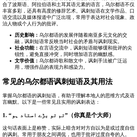
合了波斯语、阿拉伯语和土耳其语元素的语言，乌尔都语不仅
丰富多彩，还具有高度的修辞艺术。讽刺短语在文学作品、口
语交流以及媒体报道中广泛出现，常用于表达对社会现象、政
治人物或个人行为的批评。
历史影响：
乌尔都语的发展伴随着南亚多元文化的交
融，讽刺短语常反映当时社会的矛盾与讽刺现实。
社会功能：
在言语交流中，讽刺短语能够缓和批评的尖
锐性，避免直接冲突，同时增加语言的幽默感。
文学价值：
乌尔都诗歌和散文中，讽刺手法被广泛运
用，增强作品的表现力和感染力。
常见的乌尔都语讽刺短语及其用法
掌握乌尔都语的讽刺短语，有助于理解本地人的思维方式及语
言幽默。以下是一些常见且实用的讽刺表达：
1. “تم تو بڑے استاد ہو”（你真是个大师）
这句话表面上是称赞，实际上暗含对对方自以为是或过度自信
的讽刺。常用于朋友之间调侃，也用于批评过度自夸的人。