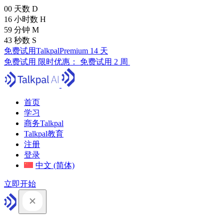
00
天数
D
16
小时数
H
59
分钟
M
41
秒数
S
免费试用TalkpalPremium 14 天
免费试用
限时优惠：
免费试用 2 周
首页
学习
商务Talkpal
Talkpal教育
注册
登录
中文 (简体)
立即开始