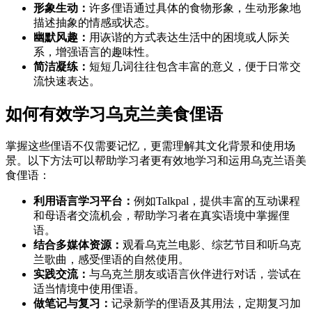
形象生动：
许多俚语通过具体的食物形象，生动形象地
描述抽象的情感或状态。
幽默风趣：
用诙谐的方式表达生活中的困境或人际关
系，增强语言的趣味性。
简洁凝练：
短短几词往往包含丰富的意义，便于日常交
流快速表达。
如何有效学习乌克兰美食俚语
掌握这些俚语不仅需要记忆，更需理解其文化背景和使用场
景。以下方法可以帮助学习者更有效地学习和运用乌克兰语美
食俚语：
利用语言学习平台：
例如Talkpal，提供丰富的互动课程
和母语者交流机会，帮助学习者在真实语境中掌握俚
语。
结合多媒体资源：
观看乌克兰电影、综艺节目和听乌克
兰歌曲，感受俚语的自然使用。
实践交流：
与乌克兰朋友或语言伙伴进行对话，尝试在
适当情境中使用俚语。
做笔记与复习：
记录新学的俚语及其用法，定期复习加