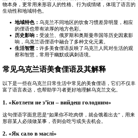
物本身，更常用来形容人的性格、行为或情绪，体现了语言的
生动性和地域特色。
地域特色：
乌克兰不同地区的饮食习惯差异明显，相应
的俚语也带有浓厚的地方色彩。
历史影响：
受波兰、俄罗斯和奥斯曼帝国等历史因素影
响，乌克兰语俚语中融合了多种文化元素。
生活智慧：
许多美食俚语反映了乌克兰人民对生活的观
察和智慧，常用于幽默或讽刺语境。
常见乌克兰语美食俚语及其解释
以下是一些在乌克兰日常生活中常见的美食俚语，它们不仅丰
富了语言表达，也帮助学习者更好地理解乌克兰文化。
1. «Котлети не з’їси – вийдеш голодним»
这句俚语字面意思是“如果你不吃肉饼，就会饿着出去”，用来
形容某人必须做某事，否则会吃亏或失去机会。
2. «Як сало в маслі»