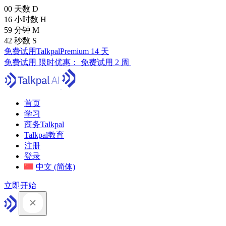
00
天数
D
16
小时数
H
59
分钟
M
41
秒数
S
免费试用TalkpalPremium 14 天
免费试用
限时优惠：
免费试用 2 周
首页
学习
商务Talkpal
Talkpal教育
注册
登录
中文 (简体)
立即开始