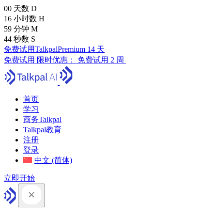
00
天数
D
16
小时数
H
59
分钟
M
43
秒数
S
免费试用TalkpalPremium 14 天
免费试用
限时优惠：
免费试用 2 周
首页
学习
商务Talkpal
Talkpal教育
注册
登录
中文 (简体)
立即开始