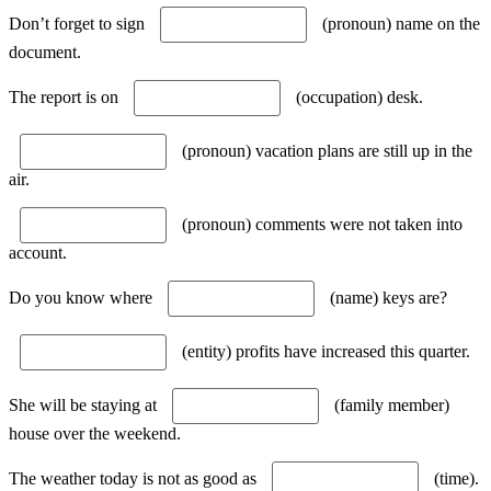
Don’t forget to sign
(pronoun) name on the
document.
The report is on
(occupation) desk.
(pronoun) vacation plans are still up in the
air.
(pronoun) comments were not taken into
account.
Do you know where
(name) keys are?
(entity) profits have increased this quarter.
She will be staying at
(family member)
house over the weekend.
The weather today is not as good as
(time).