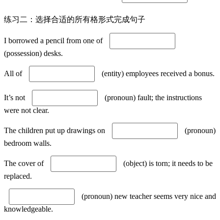
练习二：选择合适的所有格形式完成句子
I borrowed a pencil from one of
(possession) desks.
All of
(entity) employees received a bonus.
It’s not
(pronoun) fault; the instructions
were not clear.
The children put up drawings on
(pronoun)
bedroom walls.
The cover of
(object) is torn; it needs to be
replaced.
(pronoun) new teacher seems very nice and
knowledgeable.