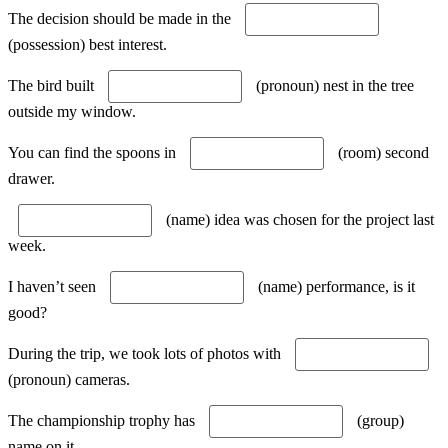
The decision should be made in the
(possession) best interest.
The bird built
(pronoun) nest in the tree
outside my window.
You can find the spoons in
(room) second
drawer.
(name) idea was chosen for the project last
week.
I haven’t seen
(name) performance, is it
good?
During the trip, we took lots of photos with
(pronoun) cameras.
The championship trophy has
(group)
name on it.