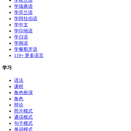
学荷兰语
学瑞典语
学芬兰语
学阿拉伯语
学中文
学印地语
学日语
学韩语
学葡萄牙语
119+ 更多语言
学习
语法
课程
角色扮演
角色
辩论
照片模式
通话模式
句子模式
单词模式