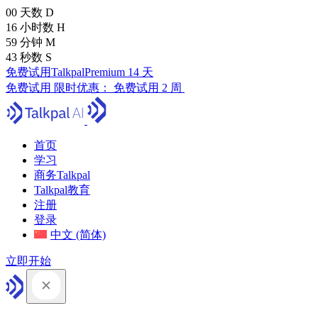
00
天数
D
16
小时数
H
59
分钟
M
41
秒数
S
免费试用TalkpalPremium 14 天
免费试用
限时优惠：
免费试用 2 周
首页
学习
商务Talkpal
Talkpal教育
注册
登录
中文 (简体)
立即开始