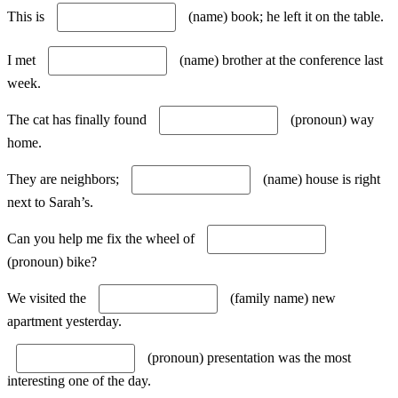
This is
(name) book; he left it on the table.
I met
(name) brother at the conference last
week.
The cat has finally found
(pronoun) way
home.
They are neighbors;
(name) house is right
next to Sarah’s.
Can you help me fix the wheel of
(pronoun) bike?
We visited the
(family name) new
apartment yesterday.
(pronoun) presentation was the most
interesting one of the day.