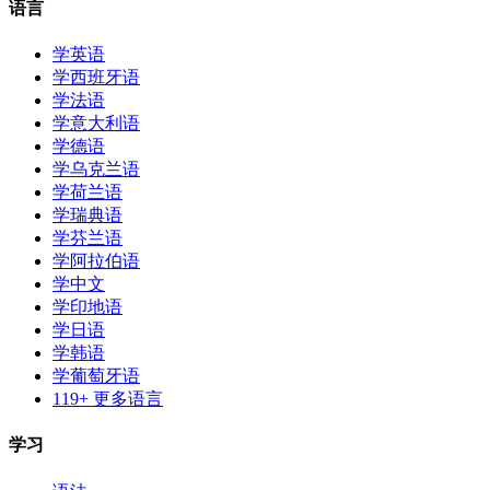
语言
学英语
学西班牙语
学法语
学意大利语
学德语
学乌克兰语
学荷兰语
学瑞典语
学芬兰语
学阿拉伯语
学中文
学印地语
学日语
学韩语
学葡萄牙语
119+ 更多语言
学习