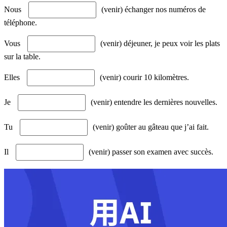
Nous
(venir) échanger nos numéros de
téléphone.
Vous
(venir) déjeuner, je peux voir les plats
sur la table.
Elles
(venir) courir 10 kilomètres.
Je
(venir) entendre les dernières nouvelles.
Tu
(venir) goûter au gâteau que j’ai fait.
Il
(venir) passer son examen avec succès.