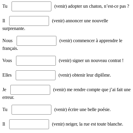
Tu
(venir) adopter un chaton, n’est-ce pas ?
Il
(venir) annoncer une nouvelle
surprenante.
Nous
(venir) commencer à apprendre le
français.
Vous
(venir) signer un nouveau contrat !
Elles
(venir) obtenir leur diplôme.
Je
(venir) me rendre compte que j’ai fait une
erreur.
Tu
(venir) écrire une belle poésie.
Il
(venir) neiger, la rue est toute blanche.