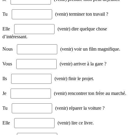
Tu
(venir) terminer ton travail ?
Elle
(venir) dire quelque chose
d’intéressant.
Nous
(venir) voir un film magnifique.
Vous
(venir) arriver à la gare ?
Ils
(venir) finir le projet.
Je
(venir) rencontrer ton frère au marché.
Tu
(venir) réparer la voiture ?
Elle
(venir) lire ce livre.