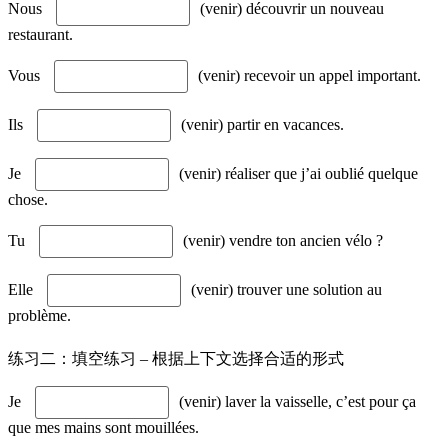
Nous
(venir) découvrir un nouveau
restaurant.
Vous
(venir) recevoir un appel important.
Ils
(venir) partir en vacances.
Je
(venir) réaliser que j’ai oublié quelque
chose.
Tu
(venir) vendre ton ancien vélo ?
Elle
(venir) trouver une solution au
problème.
练习二：填空练习 – 根据上下文选择合适的形式
Je
(venir) laver la vaisselle, c’est pour ça
que mes mains sont mouillées.