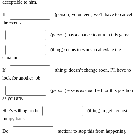
acceptable to him.
If
(person) volunteers, we’ll have to cancel
the event.
(person) has a chance to win in this game.
(thing) seems to work to alleviate the
situation.
If
(thing) doesn’t change soon, I’ll have to
look for another job.
(person) else is as qualified for this position
as you are.
She’s willing to do
(thing) to get her lost
puppy back.
Do
(action) to stop this from happening