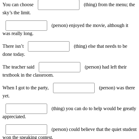
You can choose
(thing) from the menu; the
sky’s the limit.
(person) enjoyed the movie, although it
was really long.
There isn’t
(thing) else that needs to be
done today.
The teacher said
(person) had left their
textbook in the classroom.
When I got to the party,
(person) was there
yet.
(thing) you can do to help would be greatly
appreciated.
(person) could believe that the quiet student
won the speaking contest.