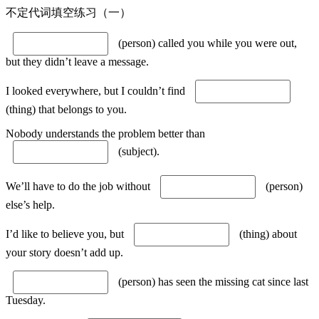
不定代词填空练习（一）
(person) called you while you were out,
but they didn’t leave a message.
I looked everywhere, but I couldn’t find
(thing) that belongs to you.
Nobody understands the problem better than
(subject).
We’ll have to do the job without
(person)
else’s help.
I’d like to believe you, but
(thing) about
your story doesn’t add up.
(person) has seen the missing cat since last
Tuesday.