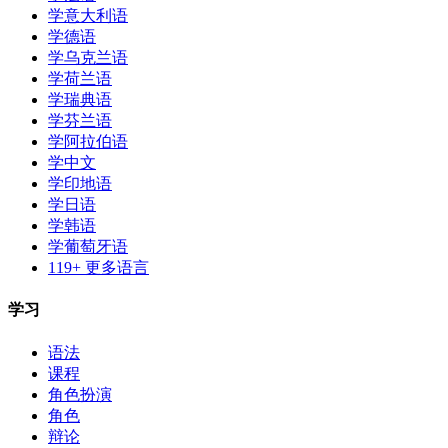
学意大利语
学德语
学乌克兰语
学荷兰语
学瑞典语
学芬兰语
学阿拉伯语
学中文
学印地语
学日语
学韩语
学葡萄牙语
119+ 更多语言
学习
语法
课程
角色扮演
角色
辩论