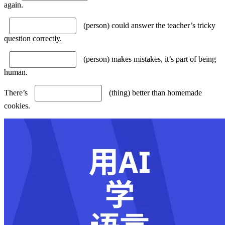
again.
(person) could answer the teacher’s tricky
question correctly.
(person) makes mistakes, it’s part of being
human.
There’s
(thing) better than homemade
cookies.