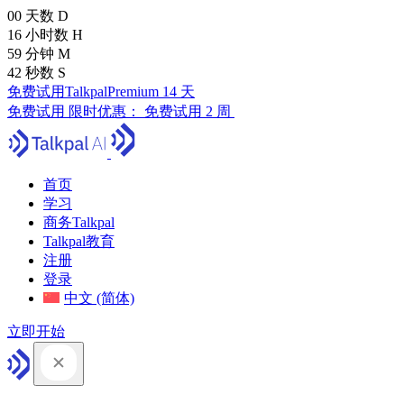
00
天数
D
16
小时数
H
59
分钟
M
41
秒数
S
免费试用TalkpalPremium 14 天
免费试用
限时优惠：
免费试用 2 周
首页
学习
商务Talkpal
Talkpal教育
注册
登录
中文 (简体)
立即开始