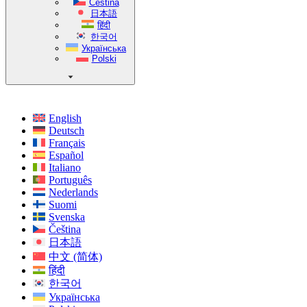
Čeština
日本語
हिंदी
한국어
Українська
Polski
English
Deutsch
Français
Español
Italiano
Português
Nederlands
Suomi
Svenska
Čeština
日本語
中文 (简体)
हिंदी
한국어
Українська