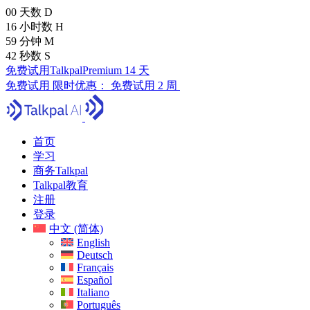
00
天数
D
16
小时数
H
59
分钟
M
41
秒数
S
免费试用TalkpalPremium 14 天
免费试用
限时优惠：
免费试用 2 周
首页
学习
商务Talkpal
Talkpal教育
注册
登录
中文 (简体)
English
Deutsch
Français
Español
Italiano
Português