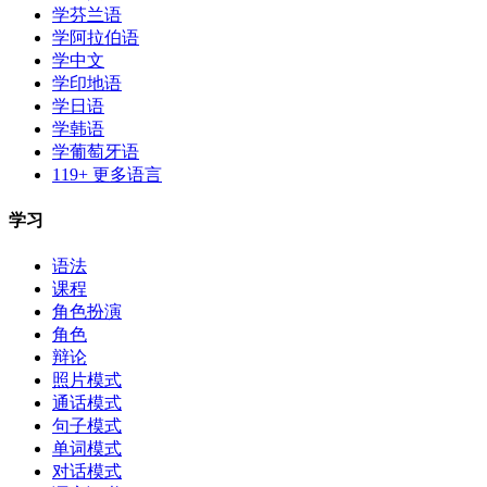
学芬兰语
学阿拉伯语
学中文
学印地语
学日语
学韩语
学葡萄牙语
119+ 更多语言
学习
语法
课程
角色扮演
角色
辩论
照片模式
通话模式
句子模式
单词模式
对话模式