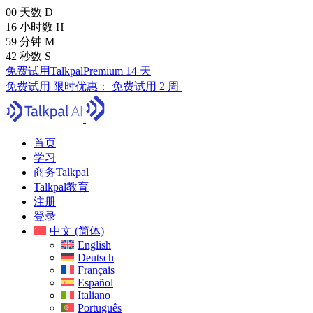
00
天数
D
16
小时数
H
59
分钟
M
41
秒数
S
免费试用TalkpalPremium 14 天
免费试用
限时优惠：
免费试用 2 周
首页
学习
商务Talkpal
Talkpal教育
注册
登录
中文 (简体)
English
Deutsch
Français
Español
Italiano
Português