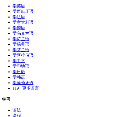
学英语
学西班牙语
学法语
学意大利语
学德语
学乌克兰语
学荷兰语
学瑞典语
学芬兰语
学阿拉伯语
学中文
学印地语
学日语
学韩语
学葡萄牙语
119+ 更多语言
学习
语法
课程