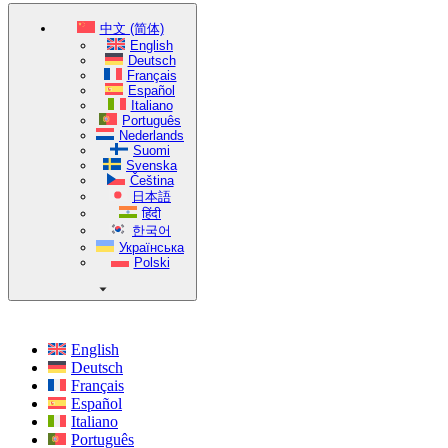
中文 (简体)
English
Deutsch
Français
Español
Italiano
Português
Nederlands
Suomi
Svenska
Čeština
日本語
हिंदी
한국어
Українська
Polski
English
Deutsch
Français
Español
Italiano
Português