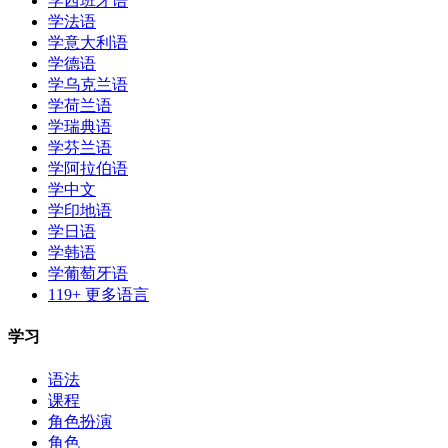
学西班牙语
学法语
学意大利语
学德语
学乌克兰语
学荷兰语
学瑞典语
学芬兰语
学阿拉伯语
学中文
学印地语
学日语
学韩语
学葡萄牙语
119+ 更多语言
学习
语法
课程
角色扮演
角色