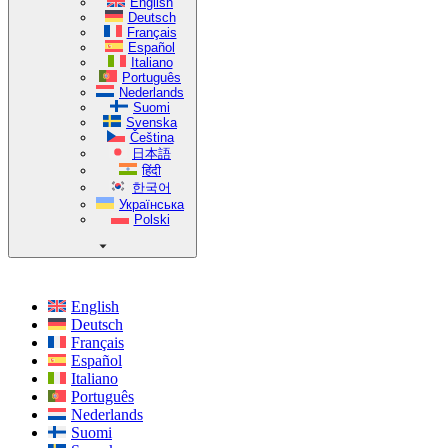
English
Deutsch
Français
Español
Italiano
Português
Nederlands
Suomi
Svenska
Čeština
日本語
हिंदी
한국어
Українська
Polski
English
Deutsch
Français
Español
Italiano
Português
Nederlands
Suomi