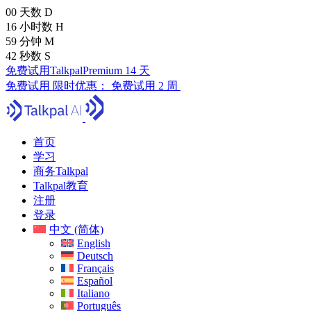
00
天数
D
16
小时数
H
59
分钟
M
41
秒数
S
免费试用TalkpalPremium 14 天
免费试用
限时优惠：
免费试用 2 周
首页
学习
商务Talkpal
Talkpal教育
注册
登录
中文 (简体)
English
Deutsch
Français
Español
Italiano
Português