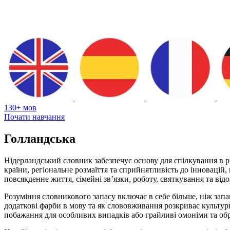
130+ мов
Почати навчання
Голландська
Нідерландський словник забезпечує основу для спілкування в рі
країни, регіональне розмаїття та сприйнятливість до інновацій
повсякденне життя, сімейні зв’язки, роботу, святкування та ві
Розуміння словникового запасу включає в себе більше, ніж запа
додаткові фарби в мову та як слововживання розкриває культурн
побажання для особливих випадків або грайливі омоніми та обр