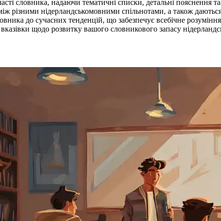
області словника, надаючи тематичні списки, детальні пояснення
і між різними нідерландськомовними спільнотами, а також дають
ловника до сучасних тенденцій, що забезпечує всебічне розумінн
і вказівки щодо розвитку вашого словникового запасу нідерландс