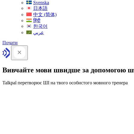
Svenska
日本語
中文 (简体)
हिंदी
한국어
عربي
Почати
Вивчайте мови швидше за допомогою ш
Talkpal перетворює ШІ на твого особистого мовного тренера