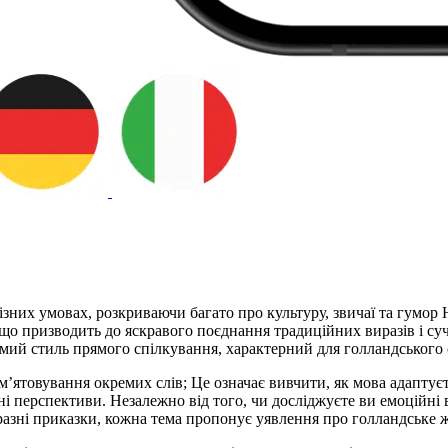
зних умовах, розкриваючи багато про культуру, звичаї та гумор Н
, що призводить до яскравого поєднання традиційних виразів і су
домий стиль прямого спілкування, характерний для голландського 
м’ятовування окремих слів; Це означає вивчити, як мова адаптуєт
і перспективи. Незалежно від того, чи досліджуєте ви емоційні в
азні приказки, кожна тема пропонує уявлення про голландське ж