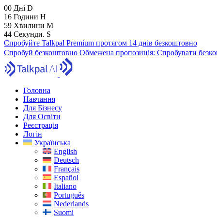
00
Дні
D
16
Години
H
59
Хвилини
M
43
Секунди.
S
Спробуйте Talkpal Premium протягом 14 днів безкоштовно
Спробуй безкоштовно
Обмежена пропозиція:
Спробувати безко
Головна
Навчання
Для Бізнесу
Для Освіти
Реєстрація
Логін
Українська
English
Deutsch
Français
Español
Italiano
Português
Nederlands
Suomi