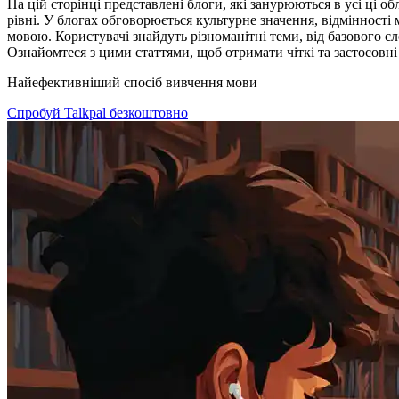
На цій сторінці представлені блоги, які занурюються в усі ці 
рівні. У блогах обговорюється культурне значення, відмінност
мовою. Користувачі знайдуть різноманітні теми, від базового с
Ознайомтеся з цими статтями, щоб отримати чіткі та застосовн
Найефективніший спосіб вивчення мови
Спробуй Talkpal безкоштовно