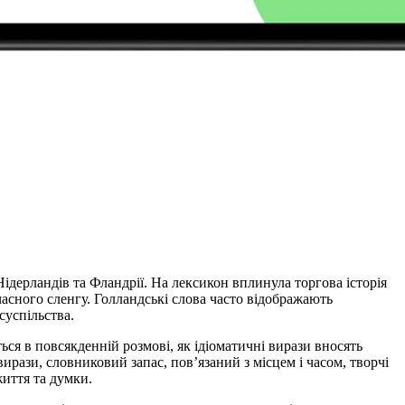
ідерландів та Фландрії. На лексикон вплинула торгова історія
часного сленгу. Голландські слова часто відображають
суспільства.
ься в повсякденній розмові, як ідіоматичні вирази вносять
ирази, словниковий запас, пов’язаний з місцем і часом, творчі
иття та думки.