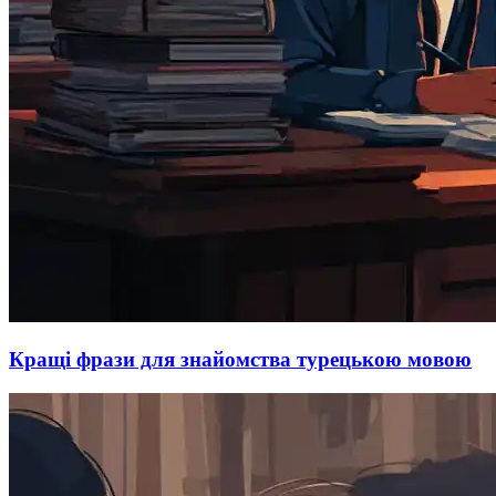
Кращі фрази для знайомства турецькою мовою