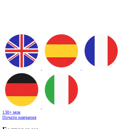
130+ мов
Почати навчання