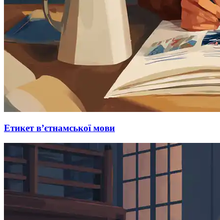
Етикет в’єтнамської мови