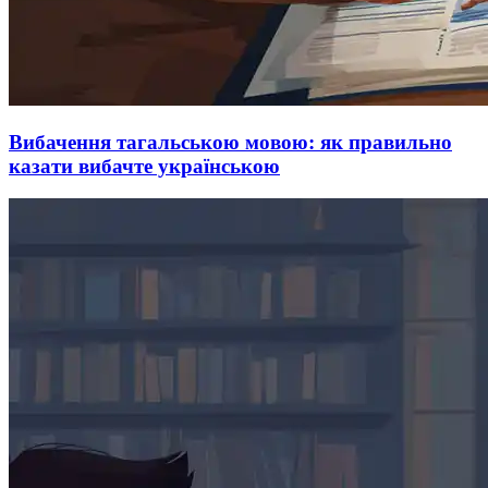
Вибачення тагальською мовою: як правильно
казати вибачте українською