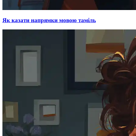
Як казати напрямки мовою таміль