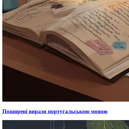
Поширені вирази португальською мовою