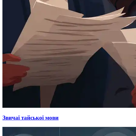
Звичаї тайської мови