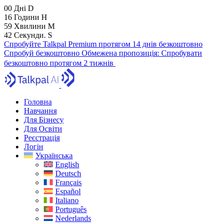
00
Дні
D
16
Години
H
59
Хвилини
M
40
Секунди.
S
Спробуйте Talkpal Premium протягом 14 днів безкоштовно
Спробуй безкоштовно
Обмежена пропозиція:
Спробувати
безкоштовно протягом 2 тижнів
Головна
Навчання
Для Бізнесу
Для Освіти
Реєстрація
Логін
Українська
English
Deutsch
Français
Español
Italiano
Português
Nederlands