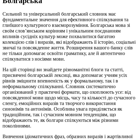
Болгарська
Сильний та універсальний болгарський словник має
фундаментальне значення для ефективного спілкування та
глибшого культурного взаєморозуміння. Болгарська мова зі
своїм слов’янським корінням і унікальним поєднанням
впливів сусідніх культур може похвалитися багатою
колекцією слів і виразів, які відображають її історію, соціальні
звичаї та повсякденне життя. Розширення вашого банку слів
не тільки допомагає освоїти граматику, але й автентично
спілкуватися з носіями мови.
На цій сторінці ви знайдете різноманітні блоги та статті,
присвячені болгарській лексиці, яка допомагає учням усіх
рівнів зміцнити впевненість як у формальному, так і в
неформальному спілкуванні. Словник систематично
організований у практичні формати, що охоплюють усе: від
повсякденної мови щодо місць, часу та кількості до сучасного
сленгу, емоційних виразів та творчого використання
синонімів та антонімів. Особлива увага приділяється як
традиційним, так і сучасним мовним тенденціям, що
відображають те, як болгари спілкуються між різними
поколіннями.
Вивчення ідіоматичних фраз, образних виразів і жартівливої