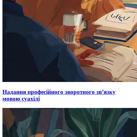
Надання професійного зворотного зв’язку
мовою суахілі