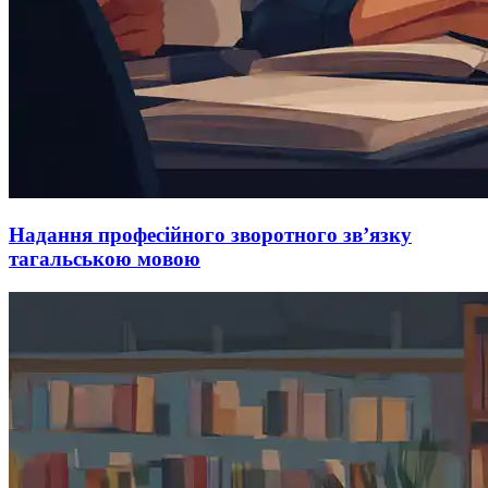
Надання професійного зворотного зв’язку
тагальською мовою