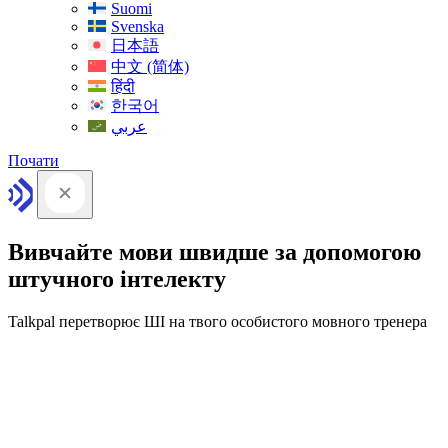
Suomi
Svenska
日本語
中文 (简体)
हिंदी
한국어
عربي
Почати
Вивчайте мови швидше за допомогою
штучного інтелекту
Talkpal перетворює ШІ на твого особистого мовного тренера