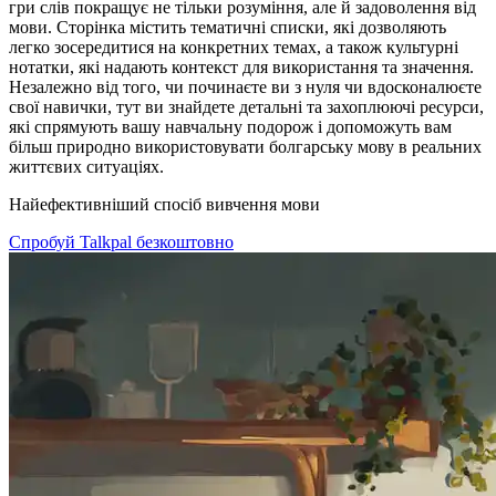
гри слів покращує не тільки розуміння, але й задоволення від
мови. Сторінка містить тематичні списки, які дозволяють
легко зосередитися на конкретних темах, а також культурні
нотатки, які надають контекст для використання та значення.
Незалежно від того, чи починаєте ви з нуля чи вдосконалюєте
свої навички, тут ви знайдете детальні та захоплюючі ресурси,
які спрямують вашу навчальну подорож і допоможуть вам
більш природно використовувати болгарську мову в реальних
життєвих ситуаціях.
Найефективніший спосіб вивчення мови
Спробуй Talkpal безкоштовно