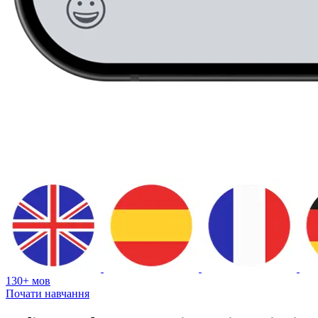
130+ мов
Почати навчання