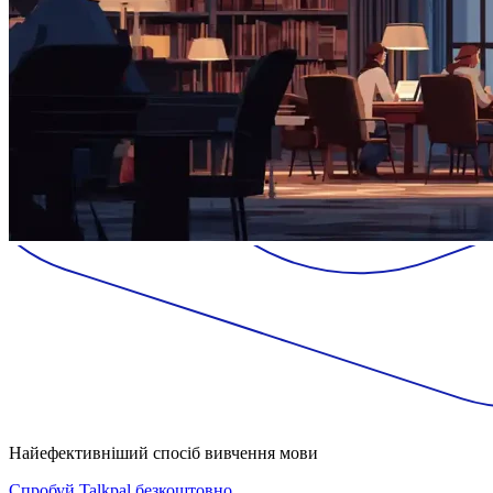
Найефективніший спосіб вивчення мови
Спробуй Talkpal безкоштовно