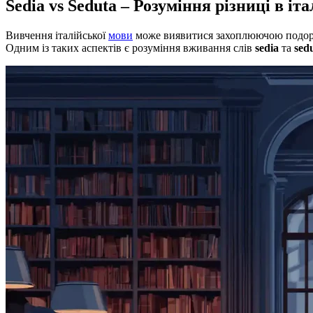
Sedia vs Seduta – Розуміння різниці в іт
Вивчення італійської
мови
може виявитися захоплюючою подорожж
Одним із таких аспектів є розуміння вживання слів
sedia
та
sed