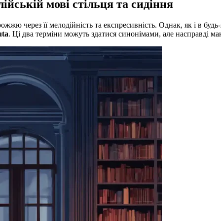
алійській мові стільця та сидіння
ю через її мелодійність та експресивність. Однак, як і в будь-
uta
. Ці два терміни можуть здатися синонімами, але насправді ма