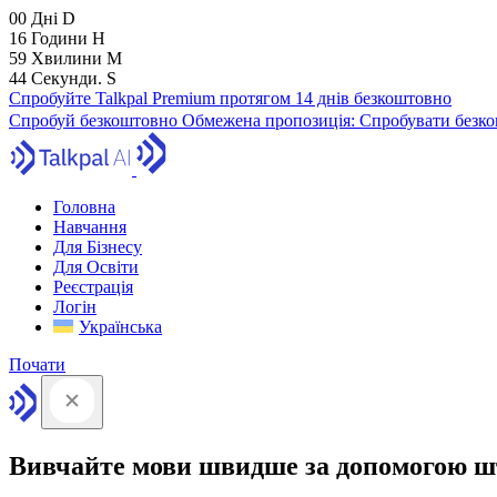
00
Дні
D
16
Години
H
59
Хвилини
M
43
Секунди.
S
Спробуйте Talkpal Premium протягом 14 днів безкоштовно
Спробуй безкоштовно
Обмежена пропозиція:
Спробувати безко
Головна
Навчання
Для Бізнесу
Для Освіти
Реєстрація
Логін
Українська
Почати
Вивчайте мови швидше за допомогою ш